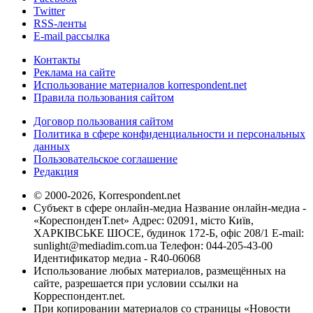
Twitter
RSS-ленты
E-mail рассылка
Контакты
Реклама на сайте
Использование материалов korrespondent.net
Правила пользования сайтом
Договор пользования сайтом
Политика в сфере конфиденциальности и персональных
данных
Пользовательское соглашение
Редакция
© 2000-2026, Korrespondent.net
Субъект в сфере онлайн-медиа Название онлайн-медиа -
«КореспонденТ.net» Адрес: 02091, місто Київ,
ХАРКІВСЬКЕ ШОСЕ, будинок 172-Б, офіс 208/1 E-mail:
sunlight@mediadim.com.ua
Телефон: 044-205-43-00
Идентификатор медиа - R40-06068
Использование любых материалов, размещённых на
сайте, разрешается при условии ссылки на
Корреспондент.net.
При копировании материалов со страницы «Новости