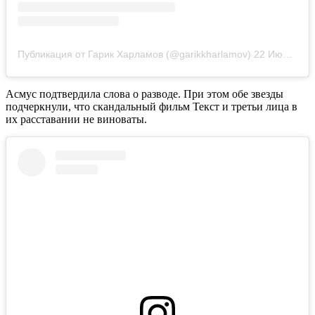
Публикация от Гарик Харламов (@garikkharlamov)
22 Июн 2020 в 6:57 PDT
Асмус подтвердила слова о разводе. При этом обе звезды
подчеркнули, что скандальный фильм Текст и третьи лица в
их расставании не виноваты.