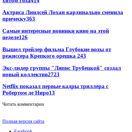
хитом года
414
Актриса Линдсей Лохан кардинально сменила
прическу
363
Самые интересные новинки кино на этой
неделе
126
Вышел трейлер фильма Глубокие воды от
режиссера Крепкого орешка 2
43
Экс-лидер группы "Ляпис Трубецкой" создал
новый коллектив
27
23
Netflix показал первые кадры триллера с
Робертом де Ниро
13
Читать комментарии
Полная версия сайта
Facebook