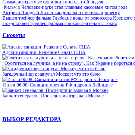
Самые интересные новинки кино на этой неделе
Фильм о Человеке-пауке стал главным кассовым хитом года
Актриса Линдсей Лохан кардинально сменила прическу
Вышел трейлер фильма Глубокие воды от режиссера Крепкого 
Представлен трейлер фильма Плохой лейтенант: Токио
Сюжеты
Адские санкции. Решение Сената США
"Охотиться на лучника, а не на стрелу". Как Украине бороться 
Загадочный звук напугал Москву: что это было
Итоги 06.08: Санкции против РФ и дрон в Лейпциге
Банкет генералов. Последствия взрыва в Москве
ВЫБОР РЕДАКТОРА