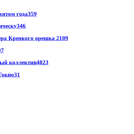
хитом года
359
ическу
346
ера Крепкого орешка 2
109
07
вый коллектив
48
23
Токио
31