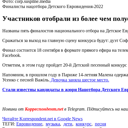
Фото: сorp.suspilne.media
Финалисты нацотбора Детского Евровидения-2022
Участников отобрали из более чем полу
Названы пять финалостов национального отбора на Детское Е
Сражаться за выход на главную сцену конкурса будут: дуэт Соф
Финал состоится 18 сентября в формате прямого ефира на тел
Facebook.
Отметим, в этом году пройдет 20-й Детский песенный конкурс 
Напомним, в прошлом году в Париже 14-летняя Малена одержал
Усенко с песней Важіль.
Девочка заняла шестое место.
Стали известны кандидаты в жюри Нацотбора Детского Ев
Новини от
Корреспондент.net
в Telegram. Підписуйтесь на на
Читайте Korrespondent.net в Google News
ТЕГИ:
Евровидение
,
музыка
,
дети
,
конкурс
,
песня