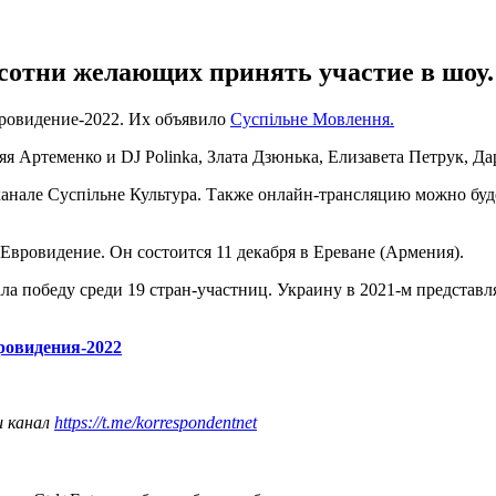
сотни желающих принять участие в шоу.
вровидение-2022. Их объявило
Суспільне Мовлення.
яя Артеменко и DJ Polіnka, Злата Дзюнька, Елизавета Петрук, Д
еканале Суспільне Культура. Также онлайн-трансляцию можно бу
Евровидение. Он состоится 11 декабря в Ереване (Армения).
а победу среди 19 стран-участниц. Украину в 2021-м представл
ровидения-2022
ш канал
https://t.me/korrespondentnet