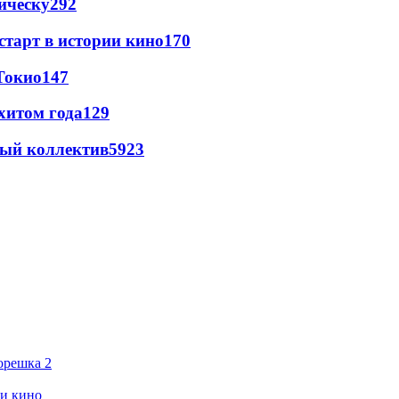
ическу
292
старт в истории кино
170
Токио
147
хитом года
129
вый коллектив
59
23
орешка 2
ии кино