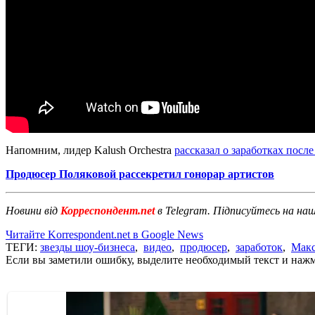
Напомним, лидер Kalush Orchestra
рассказал о заработках посл
Продюсер Поляковой рассекретил гонорар артистов
Новини від
Корреспондент.net
в Telegram. Підписуйтесь на на
Читайте Korrespondent.net в Google News
ТЕГИ:
звезды шоу-бизнеса
,
видео
,
продюсер
,
заработок
,
Макс
Если вы заметили ошибку, выделите необходимый текст и нажми