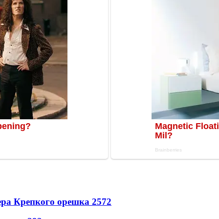
ера Крепкого орешка 2
572