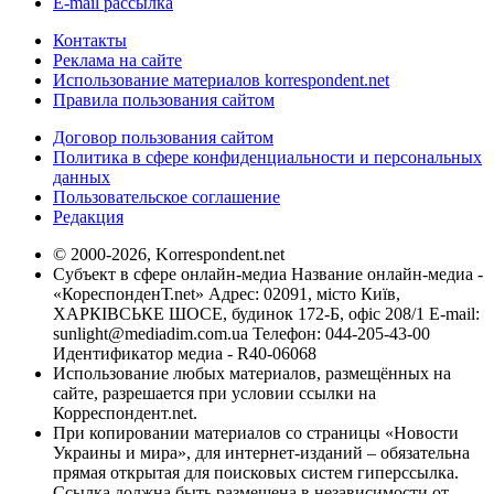
E-mail рассылка
Контакты
Реклама на сайте
Использование материалов korrespondent.net
Правила пользования сайтом
Договор пользования сайтом
Политика в сфере конфиденциальности и персональных
данных
Пользовательское соглашение
Редакция
© 2000-2026, Korrespondent.net
Субъект в сфере онлайн-медиа Название онлайн-медиа -
«КореспонденТ.net» Адрес: 02091, місто Київ,
ХАРКІВСЬКЕ ШОСЕ, будинок 172-Б, офіс 208/1 E-mail:
sunlight@mediadim.com.ua
Телефон: 044-205-43-00
Идентификатор медиа - R40-06068
Использование любых материалов, размещённых на
сайте, разрешается при условии ссылки на
Корреспондент.net.
При копировании материалов со страницы «Новости
Украины и мира», для интернет-изданий – обязательна
прямая открытая для поисковых систем гиперссылка.
Ссылка должна быть размещена в независимости от