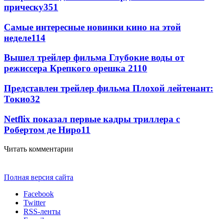
прическу
351
Самые интересные новинки кино на этой
неделе
114
Вышел трейлер фильма Глубокие воды от
режиссера Крепкого орешка 2
110
Представлен трейлер фильма Плохой лейтенант:
Токио
32
Netflix показал первые кадры триллера с
Робертом де Ниро
11
Читать комментарии
Полная версия сайта
Facebook
Twitter
RSS-ленты