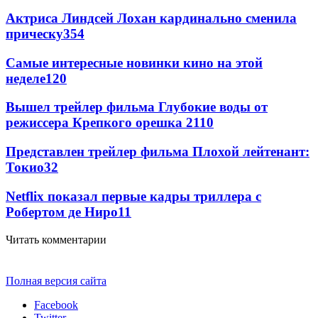
Актриса Линдсей Лохан кардинально сменила
прическу
354
Самые интересные новинки кино на этой
неделе
120
Вышел трейлер фильма Глубокие воды от
режиссера Крепкого орешка 2
110
Представлен трейлер фильма Плохой лейтенант:
Токио
32
Netflix показал первые кадры триллера с
Робертом де Ниро
11
Читать комментарии
Полная версия сайта
Facebook
Twitter