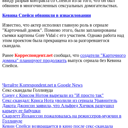
ввиду разрыв контракта со Спейси из-за того, что он был
обвинен в многочисленных сексуальных домогательствах.
Кевина Спейси обвинили в изнасиловании
Известно, что актер исполнял главную роль в сериале
"Карточный домик". Помимо этого, были запланированы
съемки картины Gore Vidal с его участием. Однако работа над
этим проектом была прекращена из-за разгоревшегося
скандала.
Ранее
Корреспондент.net
сообщал, что
создатели "Карточного
домика" планируют продолжить
выпуск сериала без Кевина
Спейси.
Читайте Korrespondent.net в Google News
Секс-скандалы Голливуда
Сцену с Крисом Нотом вырезали из "И просто так"
Секс-скандал: Криса Нота уволили из сериала Уравнитель
Дакота Джонсон заявила, что Альфред Хичкок разрушил
карьеру ее бабушки
Скарлетт Йоханссон пожаловалась на режиссеров-мужчин в
Голливуде
Кевин Спейси возвращается в кино после секс-скандала