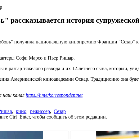
р
" рассказывается история супружеской 
.
бовь" получила национальную кинопремию Франции "Сезар" как
 актеры Софи Марсо и Пьер Ришар.
в разгар тяжелого развода и их 12-летнего сына, который, увиде
ния Американской киноакадемии Оскар. Традиционно она будет
а наш канал
https://t.me/korrespondentnet
Ришар
,
кино
,
режиссер
,
Сезар
те Ctrl+Enter, чтобы сообщить об этом редакции.