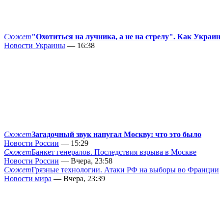
Сюжет
"Охотиться на лучника, а не на стрелу". Как Украи
Новости Украины
— 16:38
Сюжет
Загадочный звук напугал Москву: что это было
Новости России
— 15:29
Сюжет
Банкет генералов. Последствия взрыва в Москве
Новости России
— Вчера, 23:58
Сюжет
Грязные технологии. Атаки РФ на выборы во Франции
Новости мира
— Вчера, 23:39