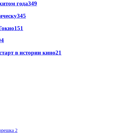
хитом года
349
ическу
345
Токио
151
04
старт в истории кино
21
орешка 2