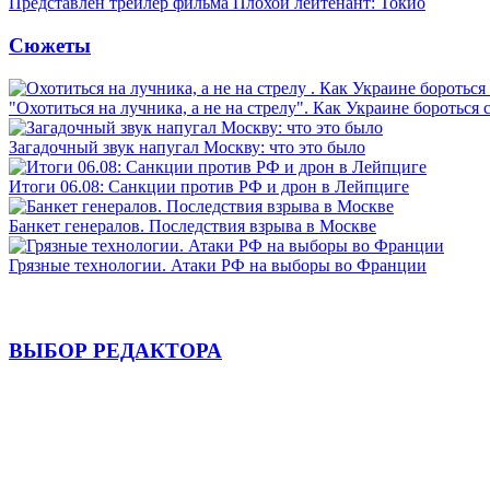
Представлен трейлер фильма Плохой лейтенант: Токио
Сюжеты
"Охотиться на лучника, а не на стрелу". Как Украине бороться 
Загадочный звук напугал Москву: что это было
Итоги 06.08: Санкции против РФ и дрон в Лейпциге
Банкет генералов. Последствия взрыва в Москве
Грязные технологии. Атаки РФ на выборы во Франции
ВЫБОР РЕДАКТОРА