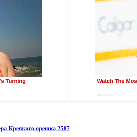
ера Крепкого орешка 2
587