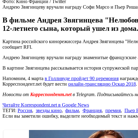
Фото: Кино Франции / Twitter
Андрею Звягинцеву вручали награду Софи Марсо и Пьер Риша
В фильме Андрея Звягинцева "Нелюбовь
12-летнего сына, который ушел из дома
Картина российского кинорежиссера Андрея Звягинцева "Нелю
сообщает RFI.
Андрею Звягинцеву вручали награду знаменитые французские
В картине Звягинцева рассказывается история супружеской пары 
Напомним, 4 марта
в Голливуде пройдет 90 церемония
награжде
Корреспондент.net будет вести
онлайн-трансляцию Оскар 2018
.
Новости от
Корреспондент.net
в Telegram. Подписывайтесь н
Читайте Korrespondent.net в Google News
ТЕГИ:
Россия
,
звезды кино
,
фильм
,
Франция
,
премия
,
Пьер 
Если вы заметили ошибку, выделите необходимый текст и нажми