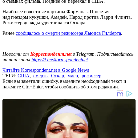
о съемках фильма. Позднее он переехал в США.
Наиболее известные картины Формана - Пролетая
над гнездом кукушки, Амадей, Народ против Ларри Флинта.
Режиссер дважды удостаивался Оскара.
Ранее
сообщалось о смерти режиссера Льюиса Гилберта
.
Новости от
Корреспондент.net
в Telegram. Подписывайтесь
на наш канал
https://t.me/korrespondentnet
Читайте Korrespondent.net в Google News
ТЕГИ:
США
,
смерть
,
Оскар
,
умер
,
режиссер
Если вы заметили ошибку, выделите необходимый текст и
нажмите Ctrl+Enter, чтобы сообщить об этом редакции.