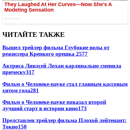
ЧИТАЙТЕ ТАКЖЕ
Вышел трейлер фильма Глубокие воды от
режиссера Крепкого орешка 2
577
Актриса Линдсей Лохан кардинально сменила
прическу
317
Фильм о Человеке-пауке стал главным кассовым
хитом года
281
Фильм о Человеке-пауке показал второй
лучший старт в истории кино
173
Представлен трейлер фильма Плохой лейтенант:
Токио
150