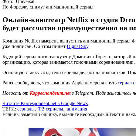
Фото: Universal
По Форсажу снимут анимационный сериал
Онлайн-кинотеатр Netflix и студия Dre
будет рассчитан преимущественно на по
Компания Netflix намерена выпустить анимационный сериал Фо
уже подписан. Об этом пишет
Digital Spy
.
Будущий сериал посвятят кузену Доминика Торетто, который по
организацию, которая занимается гоночными соревнованиями.
Основную ставку создатели сериала делают на подростков. Пок
Ранее сообщалось, что компания Apple намерена снять
сериал 
Новости от
Корреспондент.net
в Telegram. Подписывайтесь н
Читайте Korrespondent.net в Google News
ТЕГИ:
сериалы
,
ТВ сериалы
,
анимация
Если вы заметили ошибку, выделите необходимый текст и нажми