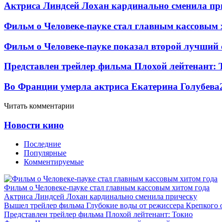
Актриса Линдсей Лохан кардинально сменила пр
Фильм о Человеке-пауке стал главным кассовым 
Фильм о Человеке-пауке показал второй лучший 
Представлен трейлер фильма Плохой лейтенант: 
Во Франции умерла актриса Екатерина Голубева
Читать комментарии
Новости кино
Последние
Популярные
Комментируемые
Фильм о Человеке-пауке стал главным кассовым хитом года
Актриса Линдсей Лохан кардинально сменила прическу
Вышел трейлер фильма Глубокие воды от режиссера Крепкого 
Представлен трейлер фильма Плохой лейтенант: Токио