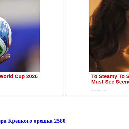
ера Крепкого орешка 2
580