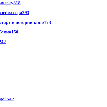
ическу
318
хитом года
293
старт в истории кино
173
Токио
150
24
2
орешка 2