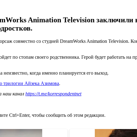
amWorks Animation Television заключили 
дростков.
рсаж совместно со студией DreamWorks Animation Television. К
йдет по стопам своего родственника. Герой будет работать на п
а неизвестно, когда именно планируется его выход.
по трилогии Айзека Азимова
.
а наш канал
https://t.me/korrespondentnet
те Ctrl+Enter, чтобы сообщить об этом редакции.