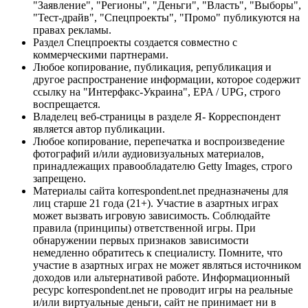
"Заявление", "Регионы", "Деньги", "Власть", "Выборы",
"Тест-драйв", "Спецпроекты", "Промо" публикуются на
правах рекламы.
Раздел Спецпроекты создается совместно с
коммерческими партнерами.
Любое копирование, публикация, републикация и
другое распространение информации, которое содержит
ссылку на "Интерфакс-Украина", EPA / UPG, строго
воспрещается.
Владелец веб-страницы в разделе Я- Корреспондент
является автор публикации.
Любое копирование, перепечатка и воспроизведение
фотографий и/или аудиовизуальных материалов,
принадлежащих правообладателю Getty Images, строго
запрещено.
Материалы сайта korrespondent.net предназначены для
лиц старше 21 года (21+). Участие в азартных играх
может вызвать игровую зависимость. Соблюдайте
правила (принципы) ответственной игры. При
обнаружении первых признаков зависимости
немедленно обратитесь к специалисту. Помните, что
участие в азартных играх не может являться источником
доходов или альтернативой работе. Информационный
ресурс korrespondent.net не проводит игры на реальные
и/или виртуальные деньги, сайт не принимает ни в