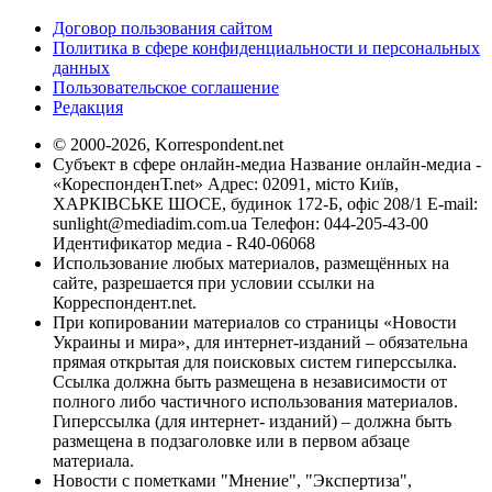
Договор пользования сайтом
Политика в сфере конфиденциальности и персональных
данных
Пользовательское соглашение
Редакция
© 2000-2026, Korrespondent.net
Субъект в сфере онлайн-медиа Название онлайн-медиа -
«КореспонденТ.net» Адрес: 02091, місто Київ,
ХАРКІВСЬКЕ ШОСЕ, будинок 172-Б, офіс 208/1 E-mail:
sunlight@mediadim.com.ua
Телефон: 044-205-43-00
Идентификатор медиа - R40-06068
Использование любых материалов, размещённых на
сайте, разрешается при условии ссылки на
Корреспондент.net.
При копировании материалов со страницы «Новости
Украины и мира», для интернет-изданий – обязательна
прямая открытая для поисковых систем гиперссылка.
Ссылка должна быть размещена в независимости от
полного либо частичного использования материалов.
Гиперссылка (для интернет- изданий) – должна быть
размещена в подзаголовке или в первом абзаце
материала.
Новости с пометками "Мнение", "Экспертиза",