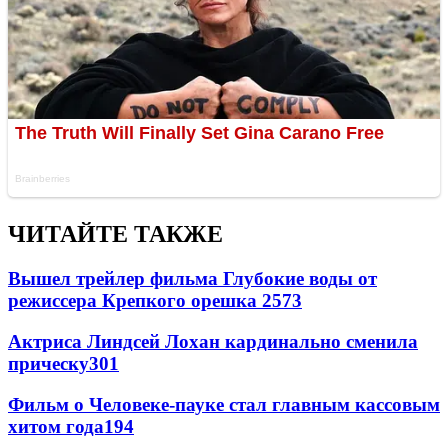
ЧИТАЙТЕ ТАКЖЕ
Вышел трейлер фильма Глубокие воды от
режиссера Крепкого орешка 2
573
Актриса Линдсей Лохан кардинально сменила
прическу
301
Фильм о Человеке-пауке стал главным кассовым
хитом года
194