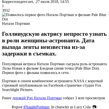
Корреспондент.net, 27 июля 2018, 14:55
1
3932
Натали Портман
Голливудскую актрису непросто узнать
в роли женщины-астронавта. Дата
выхода ленты неизвестна из-за
задержки в съемках.
Популярная актриса Натали Портман сыграла роль астронавта
Лизы Новак в фильме Бледная синяя точка (Pale Blue Dot).
Первое фото с фильма появилось в сети.
Портман в синем комбинезоне астронавта NASA с короткой
стрижкой опубликовали на Facebook-страничке студии Fox
Searchlight Pictures.
Ранее
дерзкий Рэп Натали Портман
собрал 3 млн просмотров
Repost
#NataliePortman
: In character as Lucy Cola. 📷: