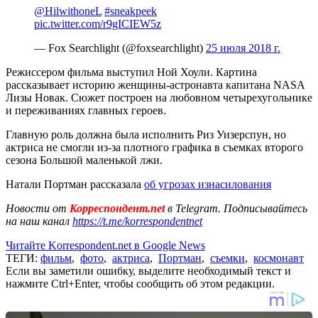
@HilwithoneL
#sneakpeek
pic.twitter.com/r9gICIEW5z
— Fox Searchlight (@foxsearchlight)
25 июля 2018 г.
Режиссером фильма выступил Ной Хоули. Картина
рассказывает историю женщины-астронавта капитана NASA
Лизы Новак. Сюжет построен на любовном четырехугольнике
и переживаниях главных героев.
Главную роль должна была исполнить Риз Уизерспун, но
актриса не смогли из-за плотного графика в съемках второго
сезона Большой маленькой лжи.
Натали Портман рассказала
об угрозах изнасилования
Новости от
Корреспондент.net
в Telegram. Подписывайтесь
на наш канал
https://t.me/korrespondentnet
Читайте Korrespondent.net в Google News
ТЕГИ:
фильм
,
фото
,
актриса
,
Портман
,
съемки
,
космонавт
Если вы заметили ошибку, выделите необходимый текст и
нажмите Ctrl+Enter, чтобы сообщить об этом редакции.