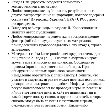
Раздел Спецпроекты создается совместно с
коммерческими партнерами.
Любое копирование, публикация, републикация и
другое распространение информации, которое содержит
ссылку на "Интерфакс-Украина", EPA / UPG, строго
воспрещается.
Владелец веб-страницы в разделе Я- Корреспондент
является автор публикации.
Любое копирование, перепечатка и воспроизведение
фотографий и/или аудиовизуальных материалов,
принадлежащих правообладателю Getty Images, строго
запрещено.
Материалы сайта korrespondent.net предназначены для
лиц старше 21 года (21+). Участие в азартных играх
может вызвать игровую зависимость. Соблюдайте
правила (принципы) ответственной игры. При
обнаружении первых признаков зависимости
немедленно обратитесь к специалисту. Помните, что
участие в азартных играх не может являться источником
доходов или альтернативой работе. Информационный
ресурс korrespondent.net не проводит игры на реальные
и/или виртуальные деньги, сайт не принимает ни в
какой форме оплату ставок и других платежей, которые
связаны/могут быть связаны с азартными играми,
букмекерами или тотализаторами. Какие-либо