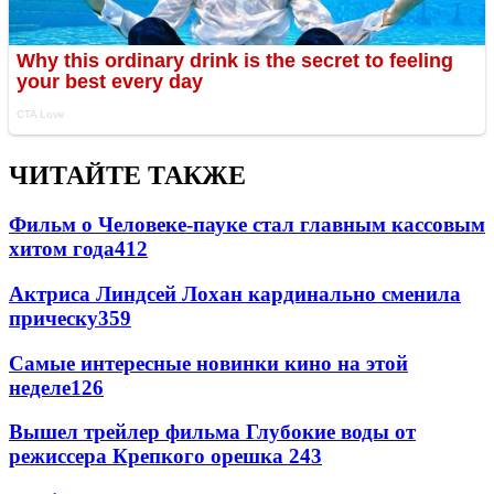
ЧИТАЙТЕ ТАКЖЕ
Фильм о Человеке-пауке стал главным кассовым
хитом года
412
Актриса Линдсей Лохан кардинально сменила
прическу
359
Самые интересные новинки кино на этой
неделе
126
Вышел трейлер фильма Глубокие воды от
режиссера Крепкого орешка 2
43