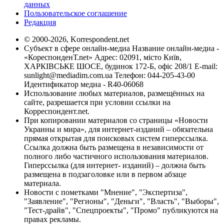
данных
Пользовательское соглашение
Редакция
© 2000-2026, Korrespondent.net
Субъект в сфере онлайн-медиа Название онлайн-медиа -
«КореспонденТ.net» Адрес: 02091, місто Київ,
ХАРКІВСЬКЕ ШОСЕ, будинок 172-Б, офіс 208/1 E-mail:
sunlight@mediadim.com.ua
Телефон: 044-205-43-00
Идентификатор медиа - R40-06068
Использование любых материалов, размещённых на
сайте, разрешается при условии ссылки на
Корреспондент.net.
При копировании материалов со страницы «Новости
Украины и мира», для интернет-изданий – обязательна
прямая открытая для поисковых систем гиперссылка.
Ссылка должна быть размещена в независимости от
полного либо частичного использования материалов.
Гиперссылка (для интернет- изданий) – должна быть
размещена в подзаголовке или в первом абзаце
материала.
Новости с пометками "Мнение", "Экспертиза",
"Заявление", "Регионы", "Деньги", "Власть", "Выборы",
"Тест-драйв", "Спецпроекты", "Промо" публикуются на
правах рекламы.