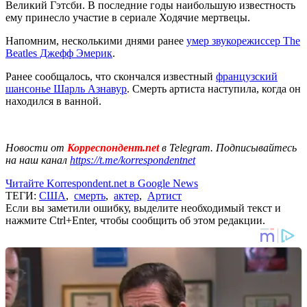
Великий Гэтсби. В последние годы наибольшую известность
ему принесло участие в сериале Ходячие мертвецы.
Напомним, несколькими днями ранее
умер звукорежиссер The
Beatles Джефф Эмерик
.
Ранее сообщалось, что скончался известный
французский
шансонье Шарль Азнавур
. Смерть артиста наступила, когда он
находился в ванной.
Новости от
Корреспондент.net
в Telegram. Подписывайтесь
на наш канал
https://t.me/korrespondentnet
Читайте Korrespondent.net в Google News
ТЕГИ:
США
,
смерть
,
актер
,
Артист
Если вы заметили ошибку, выделите необходимый текст и
нажмите Ctrl+Enter, чтобы сообщить об этом редакции.