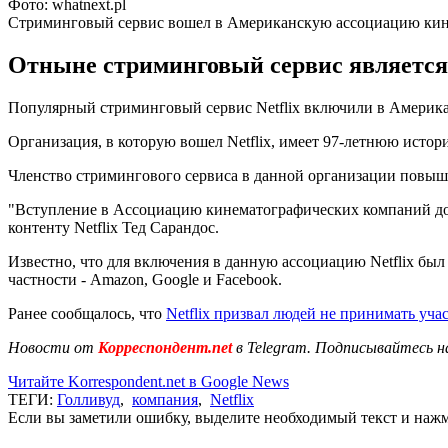
Фото: whatnext.pl
Стриминговый сервис вошел в Американскую ассоциацию ки
Отныне стриминговый сервис являетс
Популярный стриминговый сервис Netflix включили в Американ
Организация, в которую вошел Netflix, имеет 97-летнюю историю и
Членство стримингового сервиса в данной организации повыш
"Вступление в Ассоциацию кинематографических компаний дока
контенту Netflix Тед Сарандос.
Известно, что для включения в данную ассоциацию Netflix был 
частности - Amazon, Google и Facebook.
Ранее сообщалось, что
Netflix призвал людей не принимать уча
Новости от
Корреспондент.net
в Telegram. Подписывайтесь н
Читайте Korrespondent.net в Google News
ТЕГИ:
Голливуд
,
компания
,
Netflix
Если вы заметили ошибку, выделите необходимый текст и нажми