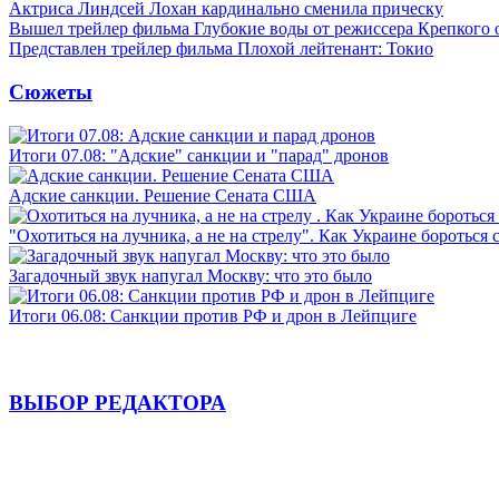
Актриса Линдсей Лохан кардинально сменила прическу
Вышел трейлер фильма Глубокие воды от режиссера Крепкого 
Представлен трейлер фильма Плохой лейтенант: Токио
Сюжеты
Итоги 07.08: "Адские" санкции и "парад" дронов
Адские санкции. Решение Сената США
"Охотиться на лучника, а не на стрелу". Как Украине бороться 
Загадочный звук напугал Москву: что это было
Итоги 06.08: Санкции против РФ и дрон в Лейпциге
ВЫБОР РЕДАКТОРА