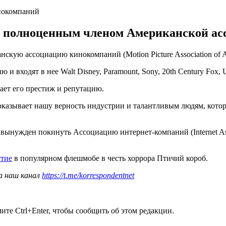
нокомпаний
я полноценным членом Американской ас
скую ассоциацию кинокомпаний (Motion Picture Association of 
 входят в нее Walt Disney, Paramount, Sony, 20th Century Fox, Un
ает его престиж и репутацию.
зывает нашу верность индустрии и талантливым людям, которые
вынужден покинуть Ассоциацию интернет-компаний (Internet Assoc
стие
в популярном флешмобе в честь хоррора Птичий короб.
а наш канал
https://t.me/korrespondentnet
те Ctrl+Enter, чтобы сообщить об этом редакции.