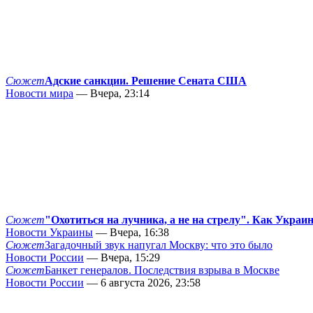
Сюжет
Адские санкции. Решение Сената США
Новости мира
— Вчера, 23:14
Сюжет
"Охотиться на лучника, а не на стрелу". Как Украи
Новости Украины
— Вчера, 16:38
Сюжет
Загадочный звук напугал Москву: что это было
Новости России
— Вчера, 15:29
Сюжет
Банкет генералов. Последствия взрыва в Москве
Новости России
— 6 августа 2026, 23:58