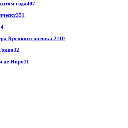
хитом года
407
ическу
351
14
ера Крепкого орешка 2
110
Токио
32
м де Ниро
11