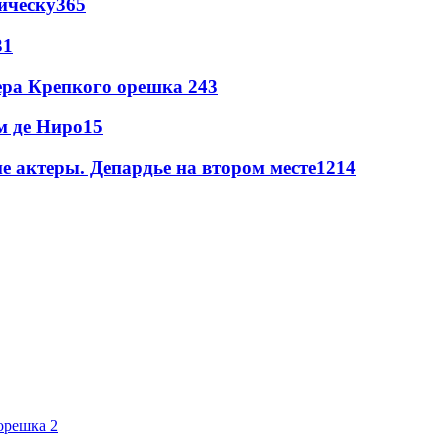
ическу
365
31
ера Крепкого орешка 2
43
м де Ниро
15
 актеры. Депардье на втором месте
12
14
орешка 2