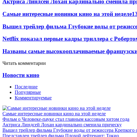
Актриса Линдсей Лохан кардинально сменила пр
Самые интересные новинки кино на этой неделе
1
Вышел трейлер фильма Глубокие воды от режисс
Netflix показал первые кадры триллера с Роберто
Названы самые высокооплачиваемые французские
Читать комментарии
Новости кино
Последние
Популярные
Комментируемые
Самые интересные новинки кино на этой неделе
Фильм о Человеке-пауке стал главным кассовым хитом года
Актриса Линдсей Лохан кардинально сменила прическу
Вышел трейлер фильма Глубокие воды от режиссера Крепкого 
Представлен трейлер фильма Плохой лейтенант: Токио