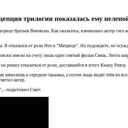
цепция трилогии показалась ему нелепой
трице братьев Вачовски. Как оказалось, изначально актер счел 
а. Я отказался от роли Нео в "Матрице". Но подождите, не осужд
Вачовски имели на счету лишь один снятый фильм Связь. Лента ши
н решил отказаться от роли, доставшейся в итоге Киану Ривзу.
том зависаешь в середине прыжка, а потом люди видят тебя во вс
метил актер.
", - подытожил Смит.