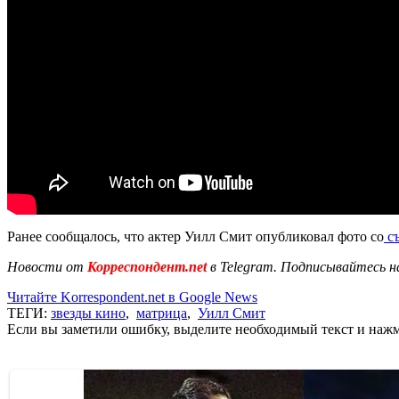
Ранее сообщалось, что актер Уилл Смит опубликовал фото со
съ
Новости от
Корреспондент.net
в Telegram. Подписывайтесь н
Читайте Korrespondent.net в Google News
ТЕГИ:
звезды кино
,
матрица
,
Уилл Смит
Если вы заметили ошибку, выделите необходимый текст и нажми