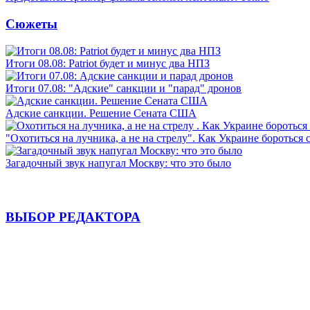
Сюжеты
Итоги 08.08: Patriot будет и минус два НПЗ
Итоги 07.08: "Адские" санкции и "парад" дронов
Адские санкции. Решение Сената США
"Охотиться на лучника, а не на стрелу". Как Украине бороться 
Загадочный звук напугал Москву: что это было
ВЫБОР РЕДАКТОРА