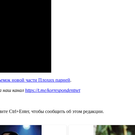
емок новой части Плохих парней
.
а наш канал
https://t.me/korrespondentnet
те Ctrl+Enter, чтобы сообщить об этом редакции.