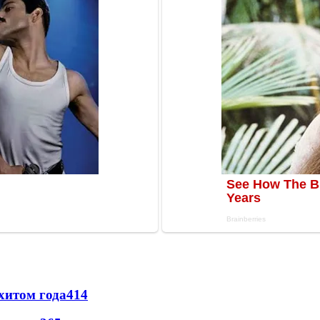
хитом года
414