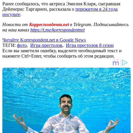
Ранее сообщалось, что актриса Эмилия Кларк, сыгравшая
Дейенерис Таргариен, рассказала о
пережитом в 24 года
инсульте
.
Новости от
Корреспондент.net
в Telegram. Подписывайтесь
на наш канал
https://t.me/korrespondentnet
Читайте Korrespondent.net в Google News
ТЕГИ:
фото
,
Игра престолов
,
Игра престолов 8 сезон
Если вы заметили ошибку, выделите необходимый текст и
нажмите Ctrl+Enter, чтобы сообщить об этом редакции.