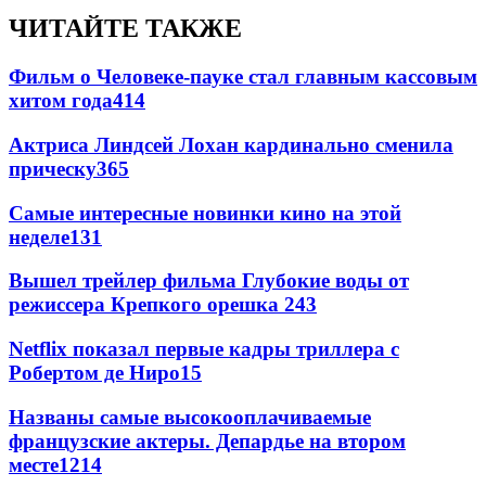
ЧИТАЙТЕ ТАКЖЕ
Фильм о Человеке-пауке стал главным кассовым
хитом года
414
Актриса Линдсей Лохан кардинально сменила
прическу
365
Самые интересные новинки кино на этой
неделе
131
Вышел трейлер фильма Глубокие воды от
режиссера Крепкого орешка 2
43
Netflix показал первые кадры триллера с
Робертом де Ниро
15
Названы самые высокооплачиваемые
французские актеры. Депардье на втором
месте
12
14