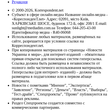
Редакция
© 2000-2026, Korrespondent.net
Субъект в сфере онлайн-медиа Название онлайн-медиа -
«КореспонденТ.net» Адрес: 02091, місто Київ,
ХАРКІВСЬКЕ ШОСЕ, будинок 172-Б, офіс 208/1 E-mail:
sunlight@mediadim.com.ua
Телефон: 044-205-43-00
Идентификатор медиа - R40-06068
Использование любых материалов, размещённых на
сайте, разрешается при условии ссылки на
Корреспондент.net.
При копировании материалов со страницы «Новости
Украины и мира», для интернет-изданий – обязательна
прямая открытая для поисковых систем гиперссылка.
Ссылка должна быть размещена в независимости от
полного либо частичного использования материалов.
Гиперссылка (для интернет- изданий) – должна быть
размещена в подзаголовке или в первом абзаце
материала.
Новости с пометками "Мнение", "Экспертиза",
"Заявление", "Регионы", "Деньги", "Власть", "Выборы",
"Тест-драйв", "Спецпроекты", "Промо" публикуются на
правах рекламы.
Раздел Спецпроекты создается совместно с
коммерческими партнерами.