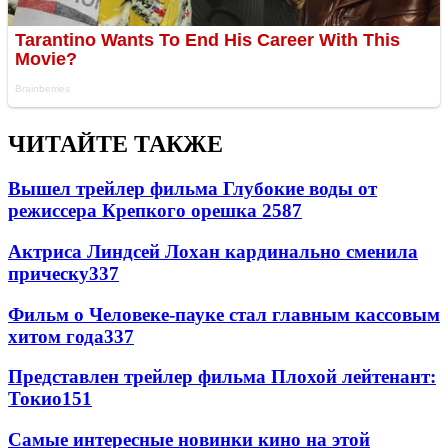
ЧИТАЙТЕ ТАКЖЕ
Вышел трейлер фильма Глубокие воды от
режиссера Крепкого орешка 2
587
Актриса Линдсей Лохан кардинально сменила
прическу
337
Фильм о Человеке-пауке стал главным кассовым
хитом года
337
Представлен трейлер фильма Плохой лейтенант:
Токио
151
Самые интересные новинки кино на этой