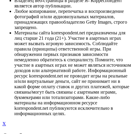
Владелец веб-страницы в разделе Я- Корреспондент
является автор публикации.
Любое копирование, перепечатка и воспроизведение
фотографий и/или аудиовизуальных материалов,
принадлежащих правообладателю Getty Images, строго
запрещено.
Материалы сайта korrespondent.net предназначены для
лиц старше 21 года (21+). Участие в азартных играх
может вызвать игровую зависимость. Соблюдайте
правила (принципы) ответственной игры. При
обнаружении первых признаков зависимости
немедленно обратитесь к специалисту. Помните, что
участие в азартных играх не может являться источником
доходов или альтернативой работе. Информационный
ресурс korrespondent.net не проводит игры на реальные
и/или виртуальные деньги, сайт не принимает ни в
какой форме оплату ставок и других платежей, которые
связаны/могут быть связаны с азартными играми,
букмекерами или тотализаторами. Какие-либо
материалы на информационном ресурсе
korrespondent.net публикуются исключительно в
информационных целях.
X