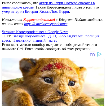
Ранее сообщалось, что
актер из Гарри Поттера оказался в
инвалидном кресле
. Также Корреспондент писал о том, что
умер актер из Беверли-Хиллз Люк Перри
.
Новости от
Корреспондент.net
в Telegram. Подписывайтесь
на наш канал
https://t.me/korrespondentnet
Читайте Korrespondent.net в Google News
ТЕГИ:
звезды шоу-бизнеса
,
ДТП
,
Лос-Анджелес
,
полиция
,
арест
,
Тарантино
,
пьяный
,
актер
Если вы заметили ошибку, выделите необходимый текст и
нажмите Ctrl+Enter, чтобы сообщить об этом редакции.