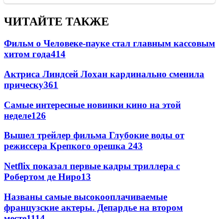
ЧИТАЙТЕ ТАКЖЕ
Фильм о Человеке-пауке стал главным кассовым
хитом года
414
Актриса Линдсей Лохан кардинально сменила
прическу
361
Самые интересные новинки кино на этой
неделе
126
Вышел трейлер фильма Глубокие воды от
режиссера Крепкого орешка 2
43
Netflix показал первые кадры триллера с
Робертом де Ниро
13
Названы самые высокооплачиваемые
французские актеры. Депардье на втором
месте
11
14