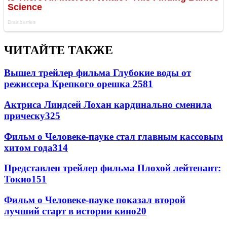
ЧИТАЙТЕ ТАКЖЕ
Вышел трейлер фильма Глубокие воды от
режиссера Крепкого орешка 2
581
Актриса Линдсей Лохан кардинально сменила
прическу
325
Фильм о Человеке-пауке стал главным кассовым
хитом года
314
Представлен трейлер фильма Плохой лейтенант:
Токио
151
Фильм о Человеке-пауке показал второй
лучший старт в истории кино
20