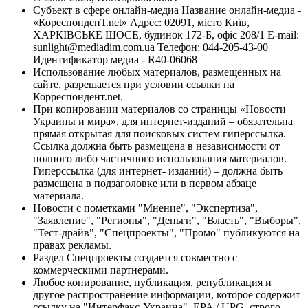
Субъект в сфере онлайн-медиа Название онлайн-медиа -
«КореспонденТ.net» Адрес: 02091, місто Київ,
ХАРКІВСЬКЕ ШОСЕ, будинок 172-Б, офіс 208/1 E-mail:
sunlight@mediadim.com.ua
Телефон: 044-205-43-00
Идентификатор медиа - R40-06068
Использование любых материалов, размещённых на
сайте, разрешается при условии ссылки на
Корреспондент.net.
При копировании материалов со страницы «Новости
Украины и мира», для интернет-изданий – обязательна
прямая открытая для поисковых систем гиперссылка.
Ссылка должна быть размещена в независимости от
полного либо частичного использования материалов.
Гиперссылка (для интернет- изданий) – должна быть
размещена в подзаголовке или в первом абзаце
материала.
Новости с пометками "Мнение", "Экспертиза",
"Заявление", "Регионы", "Деньги", "Власть", "Выборы",
"Тест-драйв", "Спецпроекты", "Промо" публикуются на
правах рекламы.
Раздел Спецпроекты создается совместно с
коммерческими партнерами.
Любое копирование, публикация, републикация и
другое распространение информации, которое содержит
ссылку на "Интерфакс-Украина", EPA / UPG, строго