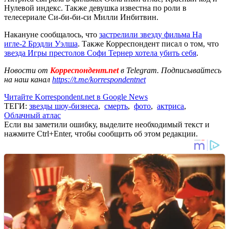
Нулевой индекс. Также девушка известна по роли в
телесериале Си-би-би-си Милли Инбитвин.
Накануне сообщалось, что
застрелили звезду фильма На
игле-2 Брэдли Уэлша
. Также Корреспондент писал о том, что
звезда Игры престолов Софи Тернер хотела убить себя
.
Новости от
Корреспондент.net
в Telegram. Подписывайтесь
на наш канал
https://t.me/korrespondentnet
Читайте Korrespondent.net в Google News
ТЕГИ:
звезды шоу-бизнеса
,
смерть
,
фото
,
актриса
,
Облачный атлас
Если вы заметили ошибку, выделите необходимый текст и
нажмите Ctrl+Enter, чтобы сообщить об этом редакции.