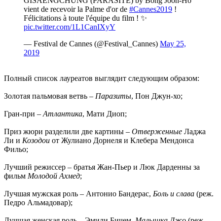
GISAENGCHUNG (PARASITE) by Bong Joon-Ho
vient de recevoir la Palme d'or de
#Cannes2019
!
Félicitations à toute l'équipe du film ! ✨
pic.twitter.com/1L1CanIXyY
— Festival de Cannes (@Festival_Cannes)
May 25,
2019
Полный список лауреатов выглядит следующим образом:
Золотая пальмовая ветвь –
Паразиты
, Пон Джун-хо;
Гран-при –
Атлантика
, Мати Диоп;
Приз жюри разделили две картины –
Отверженные
Ладжа
Ли и
Козодои
от Жулиано Дорнеля и Клебера Мендонса
Фильо;
Лучший режиссер – братья Жан-Пьер и Люк Дарденны за
фильм
Молодой Ахмед
;
Лучшая мужская роль – Антонио Бандерас,
Боль и слава
(реж.
Педро Альмадовар);
Лучшая женская роль – Эмили Бичем,
Малышка Джо
(реж.