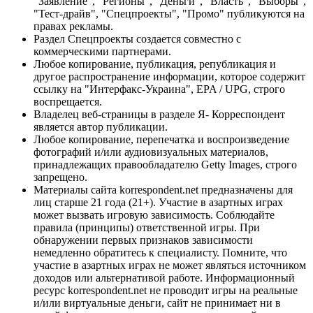
"Заявление", "Регионы", "Деньги", "Власть", "Выборы",
"Тест-драйв", "Спецпроекты", "Промо" публикуются на
правах рекламы.
Раздел Спецпроекты создается совместно с
коммерческими партнерами.
Любое копирование, публикация, републикация и
другое распространение информации, которое содержит
ссылку на "Интерфакс-Украина", EPA / UPG, строго
воспрещается.
Владелец веб-страницы в разделе Я- Корреспондент
является автор публикации.
Любое копирование, перепечатка и воспроизведение
фотографий и/или аудиовизуальных материалов,
принадлежащих правообладателю Getty Images, строго
запрещено.
Материалы сайта korrespondent.net предназначены для
лиц старше 21 года (21+). Участие в азартных играх
может вызвать игровую зависимость. Соблюдайте
правила (принципы) ответственной игры. При
обнаружении первых признаков зависимости
немедленно обратитесь к специалисту. Помните, что
участие в азартных играх не может являться источником
доходов или альтернативой работе. Информационный
ресурс korrespondent.net не проводит игры на реальные
и/или виртуальные деньги, сайт не принимает ни в