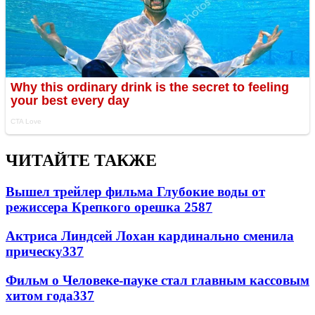
ЧИТАЙТЕ ТАКЖЕ
Вышел трейлер фильма Глубокие воды от
режиссера Крепкого орешка 2
587
Актриса Линдсей Лохан кардинально сменила
прическу
337
Фильм о Человеке-пауке стал главным кассовым
хитом года
337