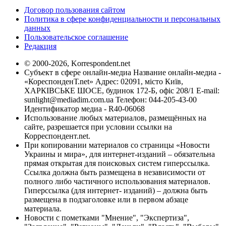
Договор пользования сайтом
Политика в сфере конфиденциальности и персональных
данных
Пользовательское соглашение
Редакция
© 2000-2026, Korrespondent.net
Субъект в сфере онлайн-медиа Название онлайн-медиа -
«КореспонденТ.net» Адрес: 02091, місто Київ,
ХАРКІВСЬКЕ ШОСЕ, будинок 172-Б, офіс 208/1 E-mail:
sunlight@mediadim.com.ua
Телефон: 044-205-43-00
Идентификатор медиа - R40-06068
Использование любых материалов, размещённых на
сайте, разрешается при условии ссылки на
Корреспондент.net.
При копировании материалов со страницы «Новости
Украины и мира», для интернет-изданий – обязательна
прямая открытая для поисковых систем гиперссылка.
Ссылка должна быть размещена в независимости от
полного либо частичного использования материалов.
Гиперссылка (для интернет- изданий) – должна быть
размещена в подзаголовке или в первом абзаце
материала.
Новости с пометками "Мнение", "Экспертиза",