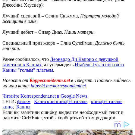
Джессика Хауснер);
Лучший сценарий – Селин Скьямма,
Портрет молодой
женщины в огне
;
Лучший дебют – Сизар Диаз,
Наши матери
;
Специальный приз жюри – Элиа Сулейман,
Должно быть,
это рай
.
Ранее сообщалось, что
Леонардо Ди Каприо с девушкой
заметили в Каннах
, а супермодель
Изабель Гулар поразила
Канны "голым" платьем
.
Новости от
Корреспондент.net
в Telegram. Подписывайтесь
на наш канал
https://t.me/korrespondentnet
Читайте Korrespondent.net в Google News
ТЕГИ:
фильм
,
Каннский кинофестиваль
,
кинофестиваль
,
кино
,
Канны
Если вы заметили ошибку, выделите необходимый текст и
нажмите Ctrl+Enter, чтобы сообщить об этом редакции.