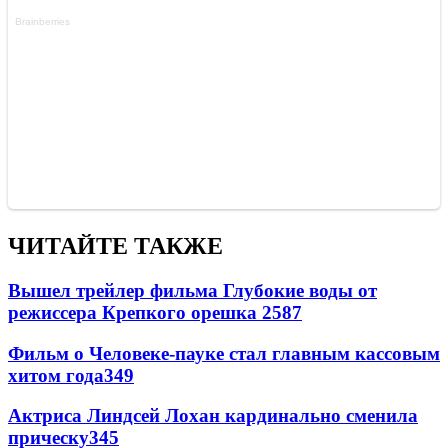
ЧИТАЙТЕ ТАКЖЕ
Вышел трейлер фильма Глубокие воды от
режиссера Крепкого орешка 2
587
Фильм о Человеке-пауке стал главным кассовым
хитом года
349
Актриса Линдсей Лохан кардинально сменила
прическу
345