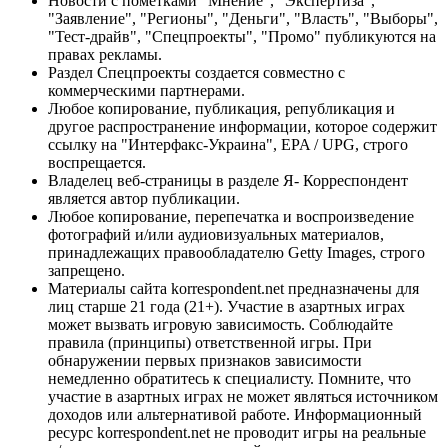
Новости с пометками "Мнение", "Экспертиза",
"Заявление", "Регионы", "Деньги", "Власть", "Выборы",
"Тест-драйв", "Спецпроекты", "Промо" публикуются на
правах рекламы.
Раздел Спецпроекты создается совместно с
коммерческими партнерами.
Любое копирование, публикация, републикация и
другое распространение информации, которое содержит
ссылку на "Интерфакс-Украина", EPA / UPG, строго
воспрещается.
Владелец веб-страницы в разделе Я- Корреспондент
является автор публикации.
Любое копирование, перепечатка и воспроизведение
фотографий и/или аудиовизуальных материалов,
принадлежащих правообладателю Getty Images, строго
запрещено.
Материалы сайта korrespondent.net предназначены для
лиц старше 21 года (21+). Участие в азартных играх
может вызвать игровую зависимость. Соблюдайте
правила (принципы) ответственной игры. При
обнаружении первых признаков зависимости
немедленно обратитесь к специалисту. Помните, что
участие в азартных играх не может являться источником
доходов или альтернативой работе. Информационный
ресурс korrespondent.net не проводит игры на реальные