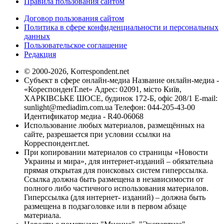
Правила пользования сайтом
Договор пользования сайтом
Политика в сфере конфиденциальности и персональных
данных
Пользовательское соглашение
Редакция
© 2000-2026, Korrespondent.net
Субъект в сфере онлайн-медиа Название онлайн-медиа -
«КореспонденТ.net» Адрес: 02091, місто Київ,
ХАРКІВСЬКЕ ШОСЕ, будинок 172-Б, офіс 208/1 E-mail:
sunlight@mediadim.com.ua
Телефон: 044-205-43-00
Идентификатор медиа - R40-06068
Использование любых материалов, размещённых на
сайте, разрешается при условии ссылки на
Корреспондент.net.
При копировании материалов со страницы «Новости
Украины и мира», для интернет-изданий – обязательна
прямая открытая для поисковых систем гиперссылка.
Ссылка должна быть размещена в независимости от
полного либо частичного использования материалов.
Гиперссылка (для интернет- изданий) – должна быть
размещена в подзаголовке или в первом абзаце
материала.