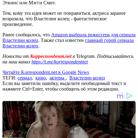
Эткинс или Мэгги Смит.
Тем, кому эта идея может не понравиться, актриса заранее
возразила, что Властелин колец - фантастическое
произведение.
Ранее сообщалось, что
Amazon выбрала режиссера для сериала
Властелин колец
. Также стал известен
главный герой сериала
Властелин колец
.
Новости от
Корреспондент.net
в Telegram. Подписывайтесь
на наш канал
https://t.me/korrespondentnet
Читайте Korrespondent.net в Google News
ТЕГИ:
сериал
,
кино
,
актеры
,
Властелин колец
Если вы заметили ошибку, выделите необходимый текст и
нажмите Ctrl+Enter, чтобы сообщить об этом редакции.