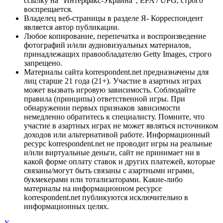
ссылку на "Интерфакс-Украина", EPA / UPG, строго
воспрещается.
Владелец веб-страницы в разделе Я- Корреспондент
является автор публикации.
Любое копирование, перепечатка и воспроизведение
фотографий и/или аудиовизуальных материалов,
принадлежащих правообладателю Getty Images, строго
запрещено.
Материалы сайта korrespondent.net предназначены для
лиц старше 21 года (21+). Участие в азартных играх
может вызвать игровую зависимость. Соблюдайте
правила (принципы) ответственной игры. При
обнаружении первых признаков зависимости
немедленно обратитесь к специалисту. Помните, что
участие в азартных играх не может являться источником
доходов или альтернативой работе. Информационный
ресурс korrespondent.net не проводит игры на реальные
и/или виртуальные деньги, сайт не принимает ни в
какой форме оплату ставок и других платежей, которые
связаны/могут быть связаны с азартными играми,
букмекерами или тотализаторами. Какие-либо
материалы на информационном ресурсе
korrespondent.net публикуются исключительно в
информационных целях.