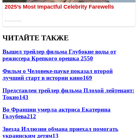
ЧИТАЙТЕ ТАКЖЕ
Вышел трейлер фильма Глубокие воды от
режиссера Крепкого орешка 2
550
Фильм о Человеке-пауке показал второй
лучший старт в истории кино
169
Представлен трейлер фильма Плохой лейтенант:
Токио
143
Во Франции умерла актриса Екатерина
Голубева
21
2
Звезда Иллюзии обмана приехал помогать
украинским детям
13