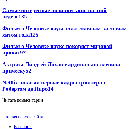
Самые интересные новинки кино на этой
неделе
135
Фильм о Человеке-пауке стал главным кассовым
хитом года
125
Фильм о Человеке-пауке покоряет мировой
прокат
92
Актриса Линдсей Лохан кардинально сменила
прическу
52
Netflix показал первые кадры триллера с
Робертом де Ниро
14
Читать комментарии
Полная версия сайта
Facebook