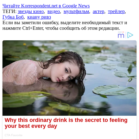
Читайте Korrespondent.net в Google News
ТЕГИ:
звезды кино
,
видео
,
мультфильм
,
актер
,
трейлер
,
Губка Боб
,
киану ривз
Если вы заметили ошибку, выделите необходимый текст и
нажмите Ctrl+Enter, чтобы сообщить об этом редакции.