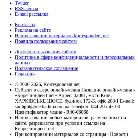
Twitter
RSS-ленты
E-mail рассылка
Контакты
Реклама на сайте
Использование материалов korrespondent.net
Правила пользования сайтом
Договор пользования сайтом
Политика в сфере конфиденциальности и персональных
данных
Пользовательское соглашение
Редакция
© 2000-2026, Korrespondent.net
Субъект в сфере онлайн-медиа Название онлайн-медиа -
«КореспонденТ.net» Адрес: 02091, місто Київ,
ХАРКІВСЬКЕ ШОСЕ, будинок 172-Б, офіс 208/1 E-mail:
sunlight@mediadim.com.ua
Телефон: 044-205-43-00
Идентификатор медиа - R40-06068
Использование любых материалов, размещённых на
сайте, разрешается при условии ссылки на
Корреспондент.net.
При копировании материалов со страницы «Новости