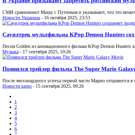
В Украине призывают запретить российский му
СМИ сравнивают Машу с Путиным и указывают, что это может б
Новости Украины
- 16 октября 2025, 23:53
Саундтрек мультфильма KPop Demon Hunters сохр
Песня Golden из анимационного фильма KPop Demon Hunters зани
Музыка
- 17 сентября 2025, 10:26
Появился трейлер фильма The Super Mario Galax
После миллиардного успеха первой части Марио отправится в 
Новости кино
- 15 сентября 2025, 09:26
1
2
3
4
5
6
7