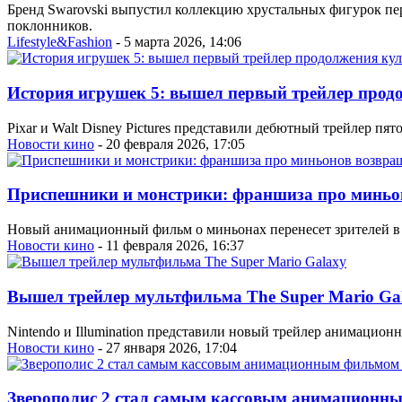
Бренд Swarovski выпустил коллекцию хрустальных фигурок пе
поклонников.
Lifestyle&Fashion
- 5 марта 2026, 14:06
История игрушек 5: вышел первый трейлер про
Pixar и Walt Disney Pictures представили дебютный трейлер пя
Новости кино
- 20 февраля 2026, 17:05
Приспешники и монстрики: франшиза про миньо
Новый анимационный фильм о миньонах перенесет зрителей в 
Новости кино
- 11 февраля 2026, 16:37
Вышел трейлер мультфильма The Super Mario Ga
Nintendo и Illumination представили новый трейлер анимацио
Новости кино
- 27 января 2026, 17:04
Зверополис 2 стал самым кассовым анимационны