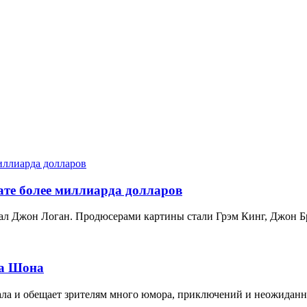
ате более миллиарда долларов
ал Джон Логан. Продюсерами картины стали Грэм Кинг, Джон Б
ка Шона
ала и обещает зрителям много юмора, приключений и неожидан