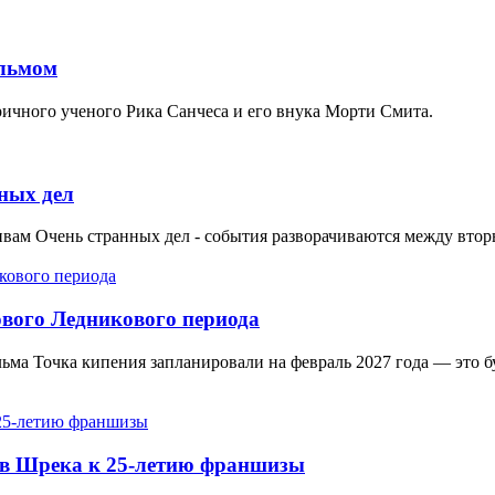
ильмом
ричного ученого Рика Санчеса и его внука Морти Смита.
ных дел
тивам Очень странных дел - события разворачиваются между вто
ового Ледникового периода
ьма Точка кипения запланировали на февраль 2027 года — это б
оев Шрека к 25-летию франшизы