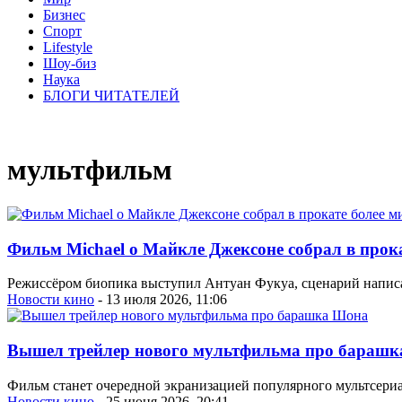
Бизнес
Спорт
Lifestyle
Шоу-биз
Наука
БЛОГИ ЧИТАТЕЛЕЙ
мультфильм
Фильм Michael о Майкле Джексоне собрал в прок
Режиссёром биопика выступил Антуан Фукуа, сценарий напис
Новости кино
- 13 июля 2026, 11:06
Вышел трейлер нового мультфильма про бараш
Фильм станет очередной экранизацией популярного мультсери
Новости кино
- 25 июня 2026, 20:41