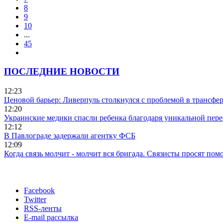
8
9
10
...
45
ПОСЛЕДНИЕ НОВОСТИ
12:23
Ценовой барьер: Ливерпуль столкнулся с проблемой в трансф
12:20
Украинские медики спасли ребенка благодаря уникальной пере
12:12
В Павлограде задержали агентку ФСБ
12:09
Когда связь молчит - молчит вся бригада. Связисты просят по
Facebook
Twitter
RSS-ленты
E-mail рассылка