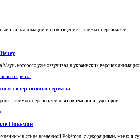
овый стиль анимации и возвращение любимых персонажей.
Disney
га Мауи, которого уже озвучивал в украинских версиях анимаци
ышел тизер нового сериала
орию любимых персонажей для современной аудитории.
тиле Покемон
мленным в стиле вселенной Pokémon, с декорациями, меню и су