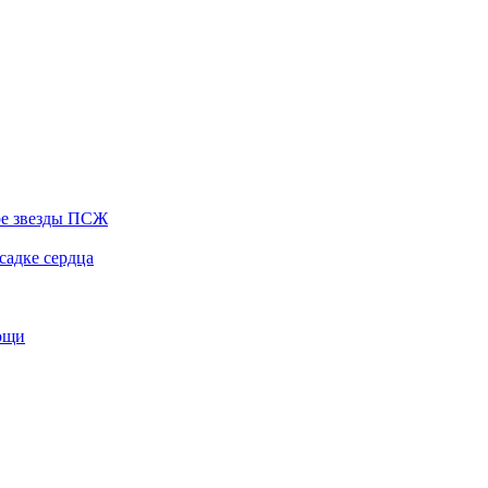
ере звезды ПСЖ
садке сердца
мощи