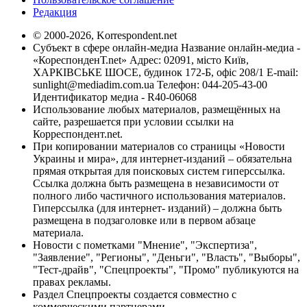
Редакция
© 2000-2026, Korrespondent.net
Субъект в сфере онлайн-медиа Название онлайн-медиа -
«КореспонденТ.net» Адрес: 02091, місто Київ,
ХАРКІВСЬКЕ ШОСЕ, будинок 172-Б, офіс 208/1 E-mail:
sunlight@mediadim.com.ua
Телефон: 044-205-43-00
Идентификатор медиа - R40-06068
Использование любых материалов, размещённых на
сайте, разрешается при условии ссылки на
Корреспондент.net.
При копировании материалов со страницы «Новости
Украины и мира», для интернет-изданий – обязательна
прямая открытая для поисковых систем гиперссылка.
Ссылка должна быть размещена в независимости от
полного либо частичного использования материалов.
Гиперссылка (для интернет- изданий) – должна быть
размещена в подзаголовке или в первом абзаце
материала.
Новости с пометками "Мнение", "Экспертиза",
"Заявление", "Регионы", "Деньги", "Власть", "Выборы",
"Тест-драйв", "Спецпроекты", "Промо" публикуются на
правах рекламы.
Раздел Спецпроекты создается совместно с
коммерческими партнерами.