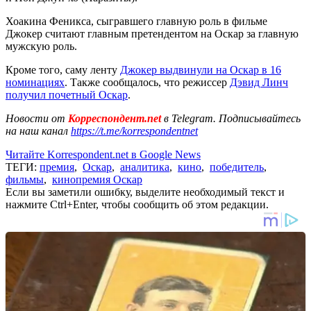
Хоакина Феникса, сыгравшего главную роль в фильме
Джокер считают главным претендентом на Оскар за главную
мужскую роль.
Кроме того, саму ленту
Джокер выдвинули на Оскар в 16
номинациях
. Также сообщалось, что режиссер
Дэвид Линч
получил почетный Оскар
.
Новости от
Корреспондент.net
в Telegram. Подписывайтесь
на наш канал
https://t.me/korrespondentnet
Читайте Korrespondent.net в Google News
ТЕГИ:
премия
,
Оскар
,
аналитика
,
кино
,
победитель
,
фильмы
,
кинопремия Оскар
Если вы заметили ошибку, выделите необходимый текст и
нажмите Ctrl+Enter, чтобы сообщить об этом редакции.