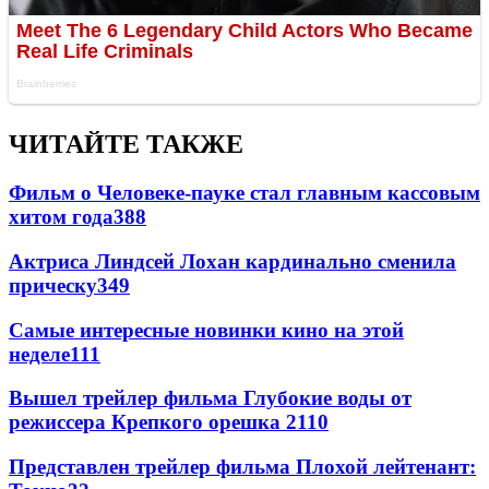
ЧИТАЙТЕ ТАКЖЕ
Фильм о Человеке-пауке стал главным кассовым
хитом года
388
Актриса Линдсей Лохан кардинально сменила
прическу
349
Самые интересные новинки кино на этой
неделе
111
Вышел трейлер фильма Глубокие воды от
режиссера Крепкого орешка 2
110
Представлен трейлер фильма Плохой лейтенант: