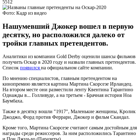
5512
Фото: Кадр из видео
Нашумевший Джокер вошел в первую
десятку, но расположился далеко от
тройки главных претендентов.
Аналитики из компании Gold Derby оценили шансы фильмов
получить Оскар в 2020 году и назвали главных претендентов.
Список
появился
на официальном сайте компании.
По мнению специалистов, главным претендентом на
кинопремию является картина Мартина Скорсезе Ирландец.
На втором месте они разместили ленту Квентина Тарантино
Однажды в... Голливуде, а на третьем - Брачная история Ноа
Баумбаха.
Также в десятку вошли "1917", Маленькие женщины, Кролик
Джоджо, Форд против Феррари, Джокер и фильм Скандал.
Кроме того, Мартина Скорсезе считают самым достойным для
награды среди режиссеров. За ним расположились Тарантино
и Пон Джун-хо (Паразиты).