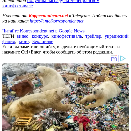
Атлантида
получила награду на Венецианском
кинофестивале
.
Новости от
Корреспондент.net
в Telegram. Подписывайтесь
на наш канал
https://t.me/korrespondentnet
Читайте Korrespondent.net в Google News
ТЕГИ:
видео
,
конкурс
,
кинофестиваль
,
трейлер
,
украинский
фильм
,
кино
,
Берлинале
Если вы заметили ошибку, выделите необходимый текст и
нажмите Ctrl+Enter, чтобы сообщить об этом редакции.