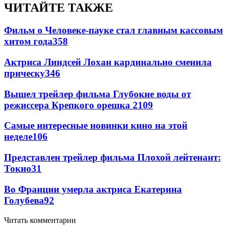
ЧИТАЙТЕ ТАКЖЕ
Фильм о Человеке-пауке стал главным кассовым
хитом года
358
Актриса Линдсей Лохан кардинально сменила
прическу
346
Вышел трейлер фильма Глубокие воды от
режиссера Крепкого орешка 2
109
Самые интересные новинки кино на этой
неделе
106
Представлен трейлер фильма Плохой лейтенант:
Токио
31
Во Франции умерла актриса Екатерина
Голубева
9
2
Читать комментарии