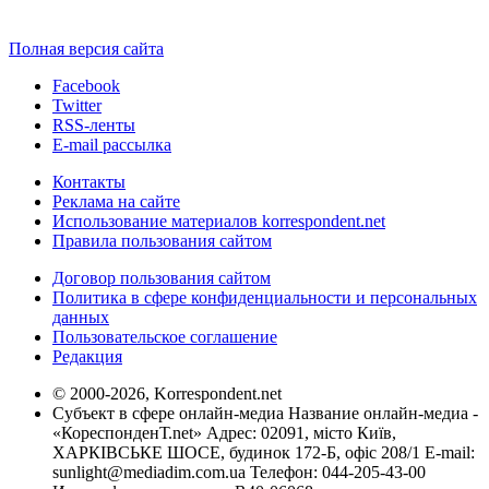
Полная версия сайта
Facebook
Twitter
RSS-ленты
E-mail рассылка
Контакты
Реклама на сайте
Использование материалов korrespondent.net
Правила пользования сайтом
Договор пользования сайтом
Политика в сфере конфиденциальности и персональных
данных
Пользовательское соглашение
Редакция
© 2000-2026, Korrespondent.net
Субъект в сфере онлайн-медиа Название онлайн-медиа -
«КореспонденТ.net» Адрес: 02091, місто Київ,
ХАРКІВСЬКЕ ШОСЕ, будинок 172-Б, офіс 208/1 E-mail:
sunlight@mediadim.com.ua
Телефон: 044-205-43-00