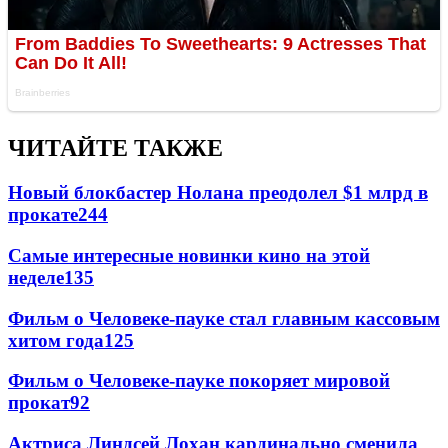
ЧИТАЙТЕ ТАКЖЕ
Новый блокбастер Нолана преодолел $1 млрд в
прокате
244
Самые интересные новинки кино на этой
неделе
135
Фильм о Человеке-пауке стал главным кассовым
хитом года
125
Фильм о Человеке-пауке покоряет мировой
прокат
92
Актриса Линдсей Лохан кардинально сменила