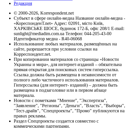
Редакция
© 2000-2026, Korrespondent.net
Субъект в сфере онлайн-медиа Название онлайн-медиа -
«КореспонденТ.net» Адрес: 02091, місто Київ,
ХАРКІВСЬКЕ ШОСЕ, будинок 172-Б, офіс 208/1 E-mail:
sunlight@mediadim.com.ua
Телефон: 044-205-43-00
Идентификатор медиа - R40-06068
Использование любых материалов, размещённых на
сайте, разрешается при условии ссылки на
Корреспондент.net.
При копировании материалов со страницы «Новости
Украины и мира», для интернет-изданий – обязательна
прямая открытая для поисковых систем гиперссылка.
Ссылка должна быть размещена в независимости от
полного либо частичного использования материалов.
Гиперссылка (для интернет- изданий) – должна быть
размещена в подзаголовке или в первом абзаце
материала.
Новости с пометками "Мнение", "Экспертиза",
"Заявление", "Регионы", "Деньги", "Власть", "Выборы",
"Тест-драйв", "Спецпроекты", "Промо" публикуются на
правах рекламы.
Раздел Спецпроекты создается совместно с
коммерческими партнерами.