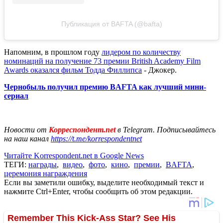
Публикация от BAFTA (@bafta)
Напомним, в прошлом году
лидером по количеству
номинаций на получение 73 премии British Academy Film
Awards оказался фильм Тодда Филлипса
- Джокер.
Чернобыль получил премию BAFTA как лучший мини-
сериал
Новости от
Корреспондент.net
в Telegram. Подписывайтесь
на наш канал
https://t.me/korrespondentnet
Читайте Korrespondent.net в Google News
ТЕГИ:
награды
,
видео
,
фото
,
кино
,
премии
,
BAFTA
,
церемония награждения
Если вы заметили ошибку, выделите необходимый текст и
нажмите Ctrl+Enter, чтобы сообщить об этом редакции.