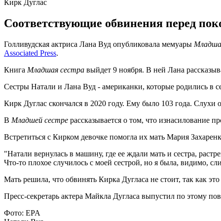
Кирк Дуглас
Соответствующие обвинения перед поко
Голливудская актриса Лана Вуд опубликовала мемуары
Младша
Associated Press
.
Книга
Младшая сестра
выйдет 9 ноября. В ней Лана рассказы
Сестры Натали и Лана Вуд - американки, которые родились в 
Кирк Дуглас скончался в 2020 году. Ему было 103 года. Слухи 
В
Младшей сестре
рассказывается о том, что изнасилование п
Встретиться с Кирком девочке помогла их мать Мария Захаренк
"Натали вернулась в машину, где ее ждали мать и сестра, растр
Что-то плохое случилось с моей сестрой, но я была, видимо, сл
Мать решила, что обвинять Кирка Дугласа не стоит, так как эт
Пресс-секретарь актера Майкла Дугласа выпустил по этому пов
Фото: EPA