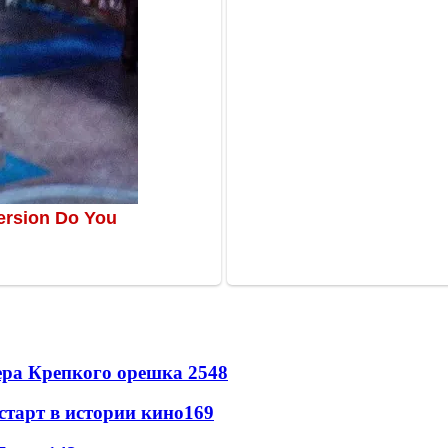
ера Крепкого орешка 2
548
старт в истории кино
169