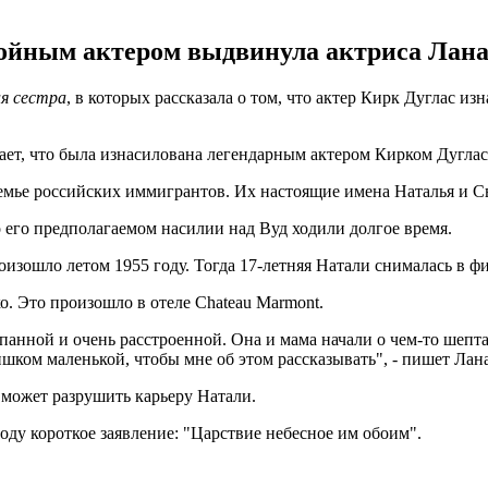
йным актером выдвинула актриса Лана Ву
я сестра
, в которых рассказала о том, что актер Кирк Дуглас из
вает, что была изнасилована легендарным актером Кирком Дуглас
семье российских иммигрантов. Их настоящие имена Наталья и С
о его предполагаемом насилии над Вуд ходили долгое время.
роизошло летом 1955 году. Тогда 17-летняя Натали снималась в 
о. Это произошло в отеле Chateau Marmont.
епанной и очень расстроенной. Она и мама начали о чем-то шепта
ишком маленькой, чтобы мне об этом рассказывать", - пишет Лана
о может разрушить карьеру Натали.
оду короткое заявление: "Царствие небесное им обоим".