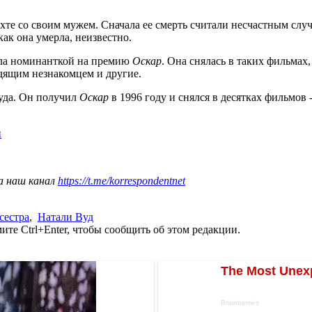
яхте со своим мужем. Сначала ее смерть считали несчастным случ
как она умерла, неизвестно.
ла номинанткой на премию
Оскар
. Она снялась в таких фильмах
одящим незнакомцем и другие.
вуда. Он получил
Оскар
в 1996 году и снялся в десятках фильмов
ы
а наш канал
https://t.me/korrespondentnet
сестра
,
Натали Вуд
те Ctrl+Enter, чтобы сообщить об этом редакции.