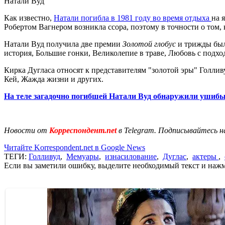
Натали Вуд
Как известно,
Натали погибла в 1981 году во время отдыха
на 
Робертом Вагнером возникла ссора, поэтому в точности о том, 
Натали Вуд получила две премии
Золотой глобус
и трижды бы
история, Большие гонки, Великолепие в траве, Любовь с подх
Кирка Дугласа относят к представителям "золотой эры" Голли
Кей, Жажда жизни и других.
На теле загадочно погибшей Натали Вуд обнаружили ушиб
Новости от
Корреспондент.net
в Telegram. Подписывайтесь н
Читайте Korrespondent.net в Google News
ТЕГИ:
Голливуд
,
Мемуары
,
изнасилование
,
Дуглас
,
актеры
,
Если вы заметили ошибку, выделите необходимый текст и нажми