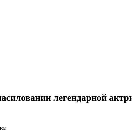
насиловании легендарной актр