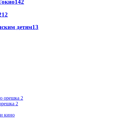
Токио
142
21
2
нским детям
13
орешка 2
ии кино