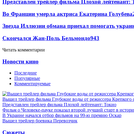
Представлен трейлер фильма Плохой лейтенант: 
Во Франции умерла актриса Екатерина Голубева
Звезда Иллюзии обмана приехал помогать украи
Скончался Жан-Поль Бельмондо
9
43
Читать комментарии
Новости кино
Последние
Популярные
Комментируемые
Вышел трейлер фильма Глубокие воды от режиссера Крепкого 
Представлен трейлер фильма Плохой лейтенант: Токио
Фильм о Человеке-пауке показал второй лучший старт в истор
В Украине начался отбор фильмов на 99-ю премию Оскар
Вышел трейлер боевика Перевозчик
Сюжеты