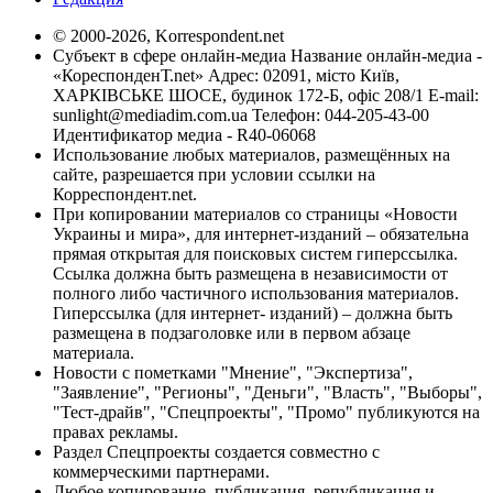
© 2000-2026, Korrespondent.net
Субъект в сфере онлайн-медиа Название онлайн-медиа -
«КореспонденТ.net» Адрес: 02091, місто Київ,
ХАРКІВСЬКЕ ШОСЕ, будинок 172-Б, офіс 208/1 E-mail:
sunlight@mediadim.com.ua
Телефон: 044-205-43-00
Идентификатор медиа - R40-06068
Использование любых материалов, размещённых на
сайте, разрешается при условии ссылки на
Корреспондент.net.
При копировании материалов со страницы «Новости
Украины и мира», для интернет-изданий – обязательна
прямая открытая для поисковых систем гиперссылка.
Ссылка должна быть размещена в независимости от
полного либо частичного использования материалов.
Гиперссылка (для интернет- изданий) – должна быть
размещена в подзаголовке или в первом абзаце
материала.
Новости с пометками "Мнение", "Экспертиза",
"Заявление", "Регионы", "Деньги", "Власть", "Выборы",
"Тест-драйв", "Спецпроекты", "Промо" публикуются на
правах рекламы.
Раздел Спецпроекты создается совместно с
коммерческими партнерами.
Любое копирование, публикация, републикация и