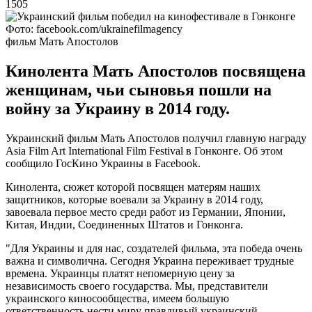
1505
Фото: facebook.com/ukrainefilmagency
фильм Мать Апостолов
Кинолента Мать Апостолов посвящена
женщинам, чьи сыновья пошли на
войну за Украину в 2014 году.
Украинский фильм Мать Апостолов получил главную награду
Asia Film Art International Film Festival в Гонконге. Об этом
сообщило ГосКино Украины в Facebook.
Кинолента, сюжет которой посвящен матерям наших
защитников, которые воевали за Украину в 2014 году,
завоевала первое место среди работ из Германии, Японии,
Китая, Индии, Соединенных Штатов и Гонконга.
"Для Украины и для нас, создателей фильма, эта победа очень
важна и символична. Сегодня Украина переживает трудные
времена. Украинцы платят непомерную цену за
независимость своего государства. Мы, представители
украинского киносообщества, имеем большую
ответственность нести миру правдивый украинский