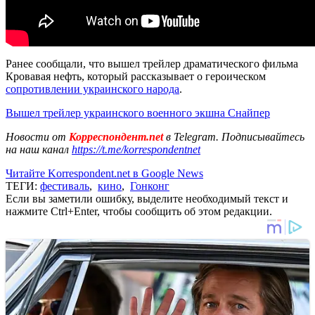
Ранее сообщали, что вышел трейлер драматического фильма
Кровавая нефть, который рассказывает о героическом
сопротивлении украинского народа
.
Вышел трейлер украинского военного экшна Снайпер
Новости от
Корреспондент.net
в Telegram. Подписывайтесь
на наш канал
https://t.me/korrespondentnet
Читайте Korrespondent.net в Google News
ТЕГИ:
фестиваль
,
кино
,
Гонконг
Если вы заметили ошибку, выделите необходимый текст и
нажмите Ctrl+Enter, чтобы сообщить об этом редакции.