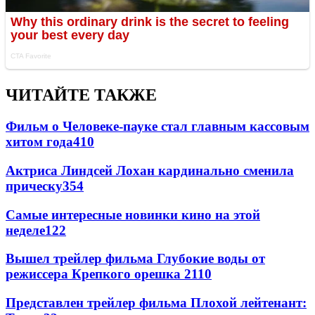
ЧИТАЙТЕ ТАКЖЕ
Фильм о Человеке-пауке стал главным кассовым
хитом года
410
Актриса Линдсей Лохан кардинально сменила
прическу
354
Самые интересные новинки кино на этой
неделе
122
Вышел трейлер фильма Глубокие воды от
режиссера Крепкого орешка 2
110
Представлен трейлер фильма Плохой лейтенант: