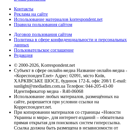
Контакты
Реклама на сайте
Использование материалов korrespondent.net
Правила пользования сайтом
Договор пользования сайтом
Политика в сфере конфиденциальности и персональных
данных
Пользовательское соглашение
Редакция
© 2000-2026, Korrespondent.net
Субъект в сфере онлайн-медиа Название онлайн-медиа -
«КореспонденТ.net» Адрес: 02091, місто Київ,
ХАРКІВСЬКЕ ШОСЕ, будинок 172-Б, офіс 208/1 E-mail:
sunlight@mediadim.com.ua
Телефон: 044-205-43-00
Идентификатор медиа - R40-06068
Использование любых материалов, размещённых на
сайте, разрешается при условии ссылки на
Корреспондент.net.
При копировании материалов со страницы «Новости
Украины и мира», для интернет-изданий – обязательна
прямая открытая для поисковых систем гиперссылка.
Ссылка должна быть размещена в независимости от