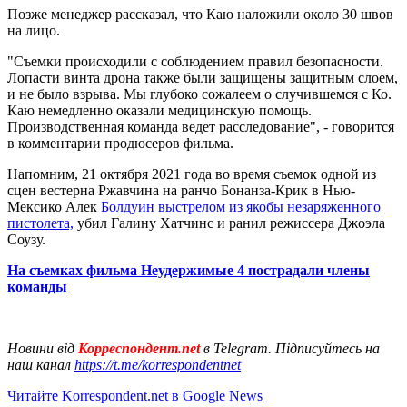
Позже менеджер рассказал, что Каю наложили около 30 швов
на лицо.
"Съемки происходили с соблюдением правил безопасности.
Лопасти винта дрона также были защищены защитным слоем,
и не было взрыва. Мы глубоко сожалеем о случившемся с Ко.
Каю немедленно оказали медицинскую помощь.
Производственная команда ведет расследование", - говорится
в комментарии продюсеров фильма.
Напомним, 21 октября 2021 года во время съемок одной из
сцен вестерна Ржавчина на ранчо Бонанза-Крик в Нью-
Мексико Алек
Болдуин выстрелом из якобы незаряженного
пистолета,
убил Галину Хатчинс и ранил режиссера Джоэла
Соузу.
На съемках фильма Неудержимые 4 пострадали члены
команды
Новини від
Корреспондент.net
в Telegram. Підписуйтесь на
наш канал
https://t.me/korrespondentnet
Читайте Korrespondent.net в Google News