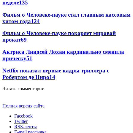
неделе
135
Фильм о Человеке-пауке стал главным кассовым
хитом года
124
Фильм о Человеке-пауке покоряет мировой
прокат
69
Актриса Линдсей Лохан кардинально сменила
прическу
51
Netflix показал первые кадры триллера с
Робертом де Ниро
14
Читать комментарии
Полная версия сайта
Facebook
Twitter
RSS-ленты
E-mail рассылка