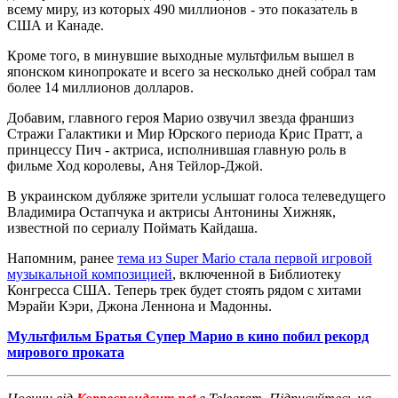
всему миру, из которых 490 миллионов - это показатель в
США и Канаде.
Кроме того, в минувшие выходные мультфильм вышел в
японском кинопрокате и всего за несколько дней собрал там
более 14 миллионов долларов.
Добавим, главного героя Марио озвучил звезда франшиз
Стражи Галактики и Мир Юрского периода Крис Пратт, а
принцессу Пич - актриса, исполнившая главную роль в
фильме Ход королевы, Аня Тейлор-Джой.
В украинском дубляже зрители услышат голоса телеведущего
Владимира Остапчука и актрисы Антонины Хижняк,
известной по сериалу Поймать Кайдаша.
Напомним, ранее
тема из Super Mario стала первой игровой
музыкальной композицией
, включенной в Библиотеку
Конгресса США. Теперь трек будет стоять рядом с хитами
Мэрайи Кэри, Джона Леннона и Мадонны.
Мультфильм Братья Супер Марио в кино побил рекорд
мирового проката