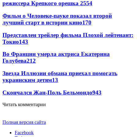
режиссера Крепкого орешка 2
554
Фильм о Человеке-пауке показал второй
лучший старт в истории кино
170
Представлен трейлер фильма Плохой лейтенант:
Токио
143
Во Франции умерла актриса Екатерина
Голубева
21
2
Звезда Иллюзии обмана приехал помогать
украинским детям
13
Скончался Жан-Поль Бельмондо
9
43
Читать комментарии
Полная версия сайта
Facebook