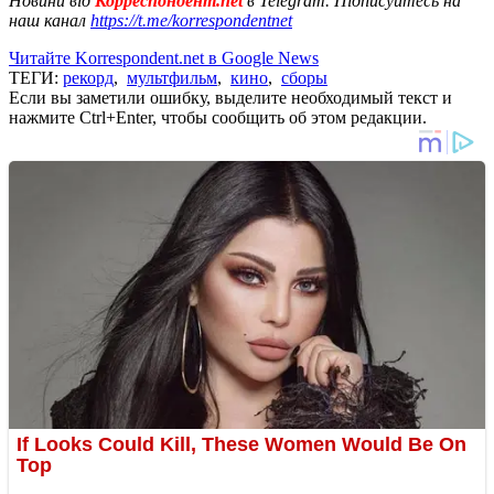
Новини від
Корреспондент.net
в Telegram. Підписуйтесь на
наш канал
https://t.me/korrespondentnet
Читайте Korrespondent.net в Google News
ТЕГИ:
рекорд
,
мультфильм
,
кино
,
сборы
Если вы заметили ошибку, выделите необходимый текст и
нажмите Ctrl+Enter, чтобы сообщить об этом редакции.