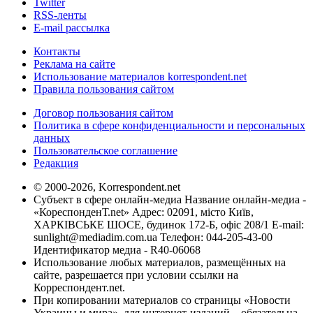
Twitter
RSS-ленты
E-mail рассылка
Контакты
Реклама на сайте
Использование материалов korrespondent.net
Правила пользования сайтом
Договор пользования сайтом
Политика в сфере конфиденциальности и персональных
данных
Пользовательское соглашение
Редакция
© 2000-2026, Korrespondent.net
Субъект в сфере онлайн-медиа Название онлайн-медиа -
«КореспонденТ.net» Адрес: 02091, місто Київ,
ХАРКІВСЬКЕ ШОСЕ, будинок 172-Б, офіс 208/1 E-mail:
sunlight@mediadim.com.ua
Телефон: 044-205-43-00
Идентификатор медиа - R40-06068
Использование любых материалов, размещённых на
сайте, разрешается при условии ссылки на
Корреспондент.net.
При копировании материалов со страницы «Новости
Украины и мира», для интернет-изданий – обязательна