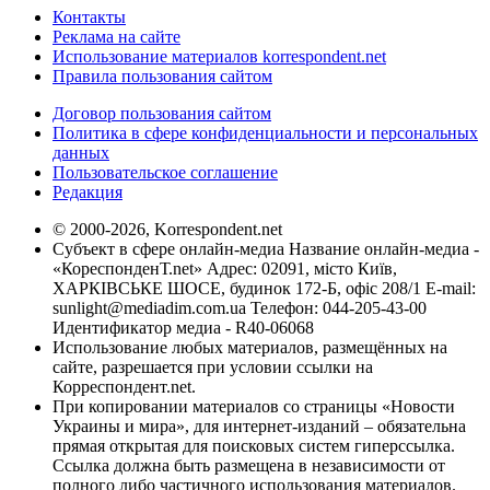
Контакты
Реклама на сайте
Использование материалов korrespondent.net
Правила пользования сайтом
Договор пользования сайтом
Политика в сфере конфиденциальности и персональных
данных
Пользовательское соглашение
Редакция
© 2000-2026, Korrespondent.net
Субъект в сфере онлайн-медиа Название онлайн-медиа -
«КореспонденТ.net» Адрес: 02091, місто Київ,
ХАРКІВСЬКЕ ШОСЕ, будинок 172-Б, офіс 208/1 E-mail:
sunlight@mediadim.com.ua
Телефон: 044-205-43-00
Идентификатор медиа - R40-06068
Использование любых материалов, размещённых на
сайте, разрешается при условии ссылки на
Корреспондент.net.
При копировании материалов со страницы «Новости
Украины и мира», для интернет-изданий – обязательна
прямая открытая для поисковых систем гиперссылка.
Ссылка должна быть размещена в независимости от
полного либо частичного использования материалов.