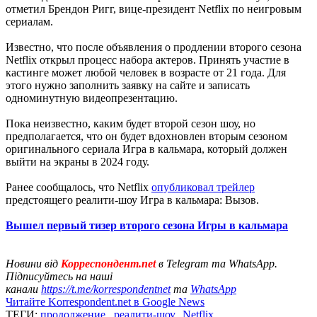
отметил Брендон Ригг, вице-президент Netflix по неигровым
сериалам.
Известно, что после объявления о продлении второго сезона
Netflix открыл процесс набора актеров. Принять участие в
кастинге может любой человек в возрасте от 21 года. Для
этого нужно заполнить заявку на сайте и записать
одноминутную видеопрезентацию.
Пока неизвестно, каким будет второй сезон шоу, но
предполагается, что он будет вдохновлен вторым сезоном
оригинального сериала Игра в кальмара, который должен
выйти на экраны в 2024 году.
Ранее сообщалось, что Netflix
опубликовал трейлер
предстоящего реалити-шоу Игра в кальмара: Вызов.
Вышел первый тизер второго сезона Игры в кальмара
Новини від
Корреспондент.net
в Telegram та WhatsApp.
Підписуйтесь на наші
канали
https://t.me/korrespondentnet
та
WhatsApp
Читайте Korrespondent.net в Google News
ТЕГИ:
продолжение
,
реалити-шоу
,
Netflix