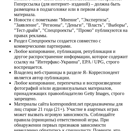
Гиперссылка (для интернет- изданий) – должна быть
размещена в подзаголовке или в первом абзаце
материала.
Новости с пометками "Мнение", "Экспертиза",
"Заявление", "Регионы", "Деньги", "Власть", "Выборы",
"Тест-драйв", "Спецпроекты", "Промо" публикуются на
правах рекламы.
Раздел Спецпроекты создается совместно с
коммерческими партнерами.
Любое копирование, публикация, републикация и
другое распространение информации, которое содержит
ссылку на "Интерфакс-Украина", EPA / UPG, строго
воспрещается.
Владелец веб-страницы в разделе Я- Корреспондент
является автор публикации.
Любое копирование, перепечатка и воспроизведение
фотографий и/или аудиовизуальных материалов,
принадлежащих правообладателю Getty Images, строго
запрещено.
Материалы сайта korrespondent.net предназначены для
лиц старше 21 года (21+). Участие в азартных играх
может вызвать игровую зависимость. Соблюдайте
правила (принципы) ответственной игры. При
обнаружении первых признаков зависимости
немедленно обратитесь к специалисту. Помните, что