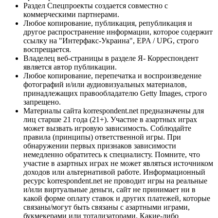
Раздел Спецпроекты создается совместно с
коммерческими партнерами.
Любое копирование, публикация, републикация и
другое распространение информации, которое содержит
ссылку на "Интерфакс-Украина", EPA / UPG, строго
воспрещается.
Владелец веб-страницы в разделе Я- Корреспондент
является автор публикации.
Любое копирование, перепечатка и воспроизведение
фотографий и/или аудиовизуальных материалов,
принадлежащих правообладателю Getty Images, строго
запрещено.
Материалы сайта korrespondent.net предназначены для
лиц старше 21 года (21+). Участие в азартных играх
может вызвать игровую зависимость. Соблюдайте
правила (принципы) ответственной игры. При
обнаружении первых признаков зависимости
немедленно обратитесь к специалисту. Помните, что
участие в азартных играх не может являться источником
доходов или альтернативой работе. Информационный
ресурс korrespondent.net не проводит игры на реальные
и/или виртуальные деньги, сайт не принимает ни в
какой форме оплату ставок и других платежей, которые
связаны/могут быть связаны с азартными играми,
букмекерами или тотализаторами. Какие-либо