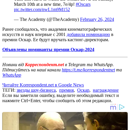
March 10th at a new time, 7e/4p!
#Oscars
pic.twitter.com/nwL1m9M152
— The Academy (@TheAcademy)
February 26, 2024
Ранее сообщалось, что академия кинематографических
искусств и наук впервые с 2001
добавила номинацию
в
премии Оскар. Ее будут вручать кастинг-директорам.
Объявлены номинанты премии Оскар-2024
Новини від
Корреспондент.net
в Telegram та WhatsApp.
Підписуйтесь на наші канали
https://t.me/korrespondentnet
та
WhatsApp
Читайте Korrespondent.net в Google News
ТЕГИ:
звезды шоу-бизнеса
,
премия
,
Оскар
,
награждение
Если вы заметили ошибку, выделите необходимый текст и
нажмите Ctrl+Enter, чтобы сообщить об этом редакции.