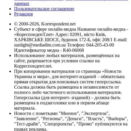
данных
Пользовательское соглашение
Редакция
© 2000-2026, Korrespondent.net
Субъект в сфере онлайн-медиа Название онлайн-медиа -
«КореспонденТ.net» Адрес: 02091, місто Київ,
ХАРКІВСЬКЕ ШОСЕ, будинок 172-Б, офіс 208/1 E-mail:
sunlight@mediadim.com.ua
Телефон: 044-205-43-00
Идентификатор медиа - R40-06068
Использование любых материалов, размещённых на
сайте, разрешается при условии ссылки на
Корреспондент.net.
При копировании материалов со страницы «Новости
Украины и мира», для интернет-изданий – обязательна
прямая открытая для поисковых систем гиперссылка.
Ссылка должна быть размещена в независимости от
полного либо частичного использования материалов.
Гиперссылка (для интернет- изданий) – должна быть
размещена в подзаголовке или в первом абзаце
материала.
Новости с пометками "Мнение", "Экспертиза",
"Заявление", "Регионы", "Деньги", "Власть", "Выборы",
"Тест-драйв", "Спецпроекты", "Промо" публикуются на
правах рекламы.