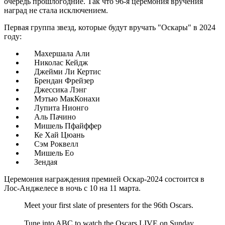
очередь прошлогодние. Так что 96-я церемония вручения
наград не стала исключением.
Первая группа звезд, которые будут вручать "Оскары" в 2024
году:
Махершала Али
Николас Кейдж
Джейми Ли Кертис
Брендан Фрейзер
Джессика Лэнг
Мэтью МакКонахи
Лупита Нионго
Аль Пачино
Мишель Пфайффер
Ке Хай Цюань
Сэм Роквелл
Мишель Ео
Зендая
Церемония награждения премией Оскар-2024 состоится в
Лос-Анджелесе в ночь с 10 на 11 марта.
Meet your first slate of presenters for the 96th Oscars.
Tune into ABC to watch the Oscars LIVE on Sunday,