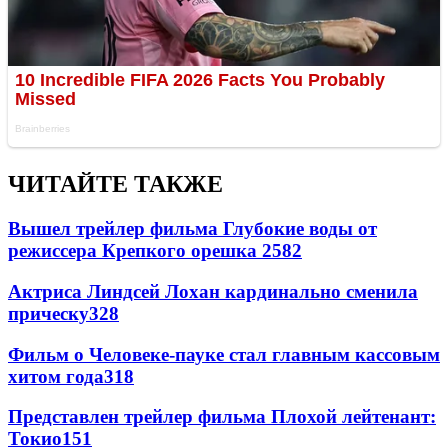
ЧИТАЙТЕ ТАКЖЕ
Вышел трейлер фильма Глубокие воды от
режиссера Крепкого орешка 2
582
Актриса Линдсей Лохан кардинально сменила
прическу
328
Фильм о Человеке-пауке стал главным кассовым
хитом года
318
Представлен трейлер фильма Плохой лейтенант:
Токио
151