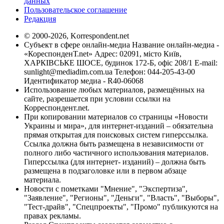
данных
Пользовательское соглашение
Редакция
© 2000-2026, Korrespondent.net
Субъект в сфере онлайн-медиа Название онлайн-медиа -
«КореспонденТ.net» Адрес: 02091, місто Київ,
ХАРКІВСЬКЕ ШОСЕ, будинок 172-Б, офіс 208/1 E-mail:
sunlight@mediadim.com.ua
Телефон: 044-205-43-00
Идентификатор медиа - R40-06068
Использование любых материалов, размещённых на
сайте, разрешается при условии ссылки на
Корреспондент.net.
При копировании материалов со страницы «Новости
Украины и мира», для интернет-изданий – обязательна
прямая открытая для поисковых систем гиперссылка.
Ссылка должна быть размещена в независимости от
полного либо частичного использования материалов.
Гиперссылка (для интернет- изданий) – должна быть
размещена в подзаголовке или в первом абзаце
материала.
Новости с пометками "Мнение", "Экспертиза",
"Заявление", "Регионы", "Деньги", "Власть", "Выборы",
"Тест-драйв", "Спецпроекты", "Промо" публикуются на
правах рекламы.