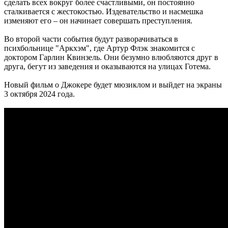
сделать всех вокруг более счастливыми, он постоянно
сталкивается с жестокостью. Издевательство и насмешка
изменяют его – он начинает совершать преступления.
Во второй части события будут разворачиваться в
психбольнице "Аркхэм", где Артур Флэк знакомится с
доктором Гарлин Квинзель. Они безумно влюбляются друг в
друга, бегут из заведения и оказываются на улицах Готема.
Новый фильм о Джокере будет мюзиклом и выйдет на экраны
3 октября 2024 года.