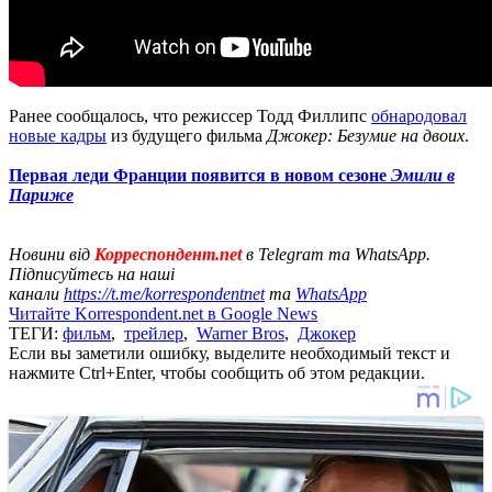
Ранее сообщалось, что режиссер Тодд Филлипс
обнародовал
новые кадры
из будущего фильма
Джокер: Безумие на двоих
.
Первая леди Франции появится в новом сезоне
Эмили в
Париже
Новини від
Корреспондент.net
в Telegram та WhatsApp.
Підписуйтесь на наші
канали
https://t.me/korrespondentnet
та
WhatsApp
Читайте Korrespondent.net в Google News
ТЕГИ:
фильм
,
трейлер
,
Warner Bros
,
Джокер
Если вы заметили ошибку, выделите необходимый текст и
нажмите Ctrl+Enter, чтобы сообщить об этом редакции.