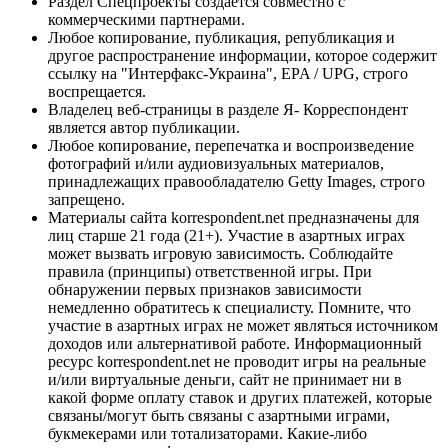
Раздел Спецпроекты создается совместно с
коммерческими партнерами.
Любое копирование, публикация, републикация и
другое распространение информации, которое содержит
ссылку на "Интерфакс-Украина", EPA / UPG, строго
воспрещается.
Владелец веб-страницы в разделе Я- Корреспондент
является автор публикации.
Любое копирование, перепечатка и воспроизведение
фотографий и/или аудиовизуальных материалов,
принадлежащих правообладателю Getty Images, строго
запрещено.
Материалы сайта korrespondent.net предназначены для
лиц старше 21 года (21+). Участие в азартных играх
может вызвать игровую зависимость. Соблюдайте
правила (принципы) ответственной игры. При
обнаружении первых признаков зависимости
немедленно обратитесь к специалисту. Помните, что
участие в азартных играх не может являться источником
доходов или альтернативой работе. Информационный
ресурс korrespondent.net не проводит игры на реальные
и/или виртуальные деньги, сайт не принимает ни в
какой форме оплату ставок и других платежей, которые
связаны/могут быть связаны с азартными играми,
букмекерами или тотализаторами. Какие-либо