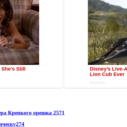
ера Крепкого орешка 2
571
ическу
274