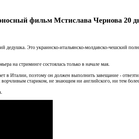
оносный фильм Мстислава Чернова 20 дн
кий дедушка. Это украинско-итальянско-молдавско-чешский по
ьера на стриминге состоялась только в начале мая.
т в Италии, поэтому он должен выполнить завещание - отвезти 
я ворчливым стариком, не знающим ни английского, ни тем более
.