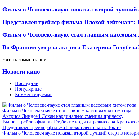
Фильм о Человеке-пауке показал второй лучший 
Представлен трейлер фильма Плохой лейтенант: 
Фильм о Человеке-пауке стал главным кассовым 
Во Франции умерла актриса Екатерина Голубева
Читать комментарии
Новости кино
Последние
Популярные
Комментируемые
Фильм о Человеке-пауке стал главным кассовым хитом года
Актриса Линдсей Лохан кардинально сменила прическу
Вышел трейлер фильма Глубокие воды от режиссера Крепкого 
Представлен трейлер фильма Плохой лейтенант: Токио
Фильм о Человеке-пауке показал второй лучший старт в истор