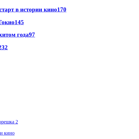
старт в истории кино
170
Токио
145
хитом года
97
23
2
орешка 2
ии кино