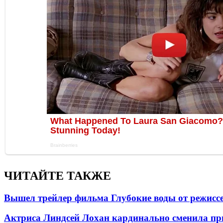
ЧИТАЙТЕ ТАКЖЕ
Вышел трейлер фильма Глубокие воды от режисс
Актриса Линдсей Лохан кардинально сменила пр