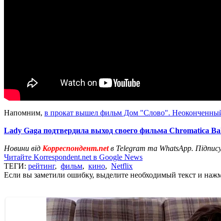
Напомним,
в прокат вышел фильм Дом "Слово". Неоконченны
Lady Gaga подтвердила выход своего фильма Chromatica Bal
Новини від
Корреспондент.net
в Telegram та WhatsApp. Підпис
Читайте Korrespondent.net в Google News
ТЕГИ:
рейтинг
,
фильм
,
кино
,
Netflix
Если вы заметили ошибку, выделите необходимый текст и нажми