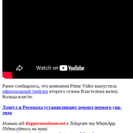
Ранее сообщалось, что компания Prime Video выпустила
официальный трейлер
второго сезона Властелина колец:
Кольца власти.
Дэдпул и Росомаха устанавливают рекорд первого уик-
энда
Новини від
Корреспондент.net
в Telegram та WhatsApp.
Підписуйтесь на наші