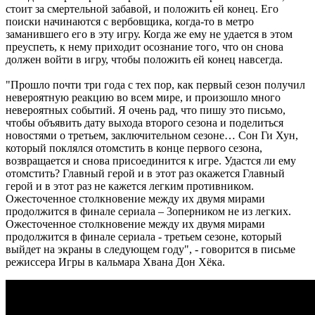
стоит за смертельной забавой, и положить ей конец. Его
поиски начинаются с вербовщика, когда-то в метро
заманившего его в эту игру. Когда же ему не удается в этом
преуспеть, к нему приходит осознание того, что он снова
должен войти в игру, чтобы положить ей конец навсегда.
"Прошло почти три года с тех пор, как первый сезон получил
невероятную реакцию во всем мире, и произошло много
невероятных событий. Я очень рад, что пишу это письмо,
чтобы объявить дату выхода второго сезона и поделиться
новостями о третьем, заключительном сезоне… Сон Ги Хун,
который поклялся отомстить в конце первого сезона,
возвращается и снова присоединится к игре. Удастся ли ему
отомстить? Главный герой и в этот раз окажется Главный
герой и в этот раз не кажется легким противником.
Ожесточенное столкновение между их двумя мирами
продолжится в финале сериала – 3оперником не из легких.
Ожесточенное столкновение между их двумя мирами
продолжится в финале сериала - третьем сезоне, который
выйдет на экраны в следующем году", - говорится в письме
режиссера Игры в кальмара Хвана Дон Хёка.