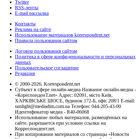
Twitter
RSS-ленты
E-mail рассылка
Контакты
Реклама на сайте
Использование материалов korrespondent.net
Правила пользования сайтом
Договор пользования сайтом
Политика в сфере конфиденциальности и персональных
данных
Пользовательское соглашение
Редакция
© 2000-2026, Korrespondent.net
Субъект в сфере онлайн-медиа Название онлайн-медиа -
«КореспонденТ.net» Адрес: 02091, місто Київ,
ХАРКІВСЬКЕ ШОСЕ, будинок 172-Б, офіс 208/1 E-mail:
sunlight@mediadim.com.ua
Телефон: 044-205-43-00
Идентификатор медиа - R40-06068
Использование любых материалов, размещённых на
сайте, разрешается при условии ссылки на
Корреспондент.net.
При копировании материалов со страницы «Новости