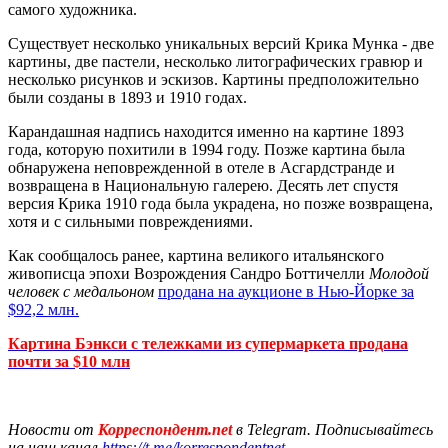
самого художника.
Существует несколько уникальных версий Крика Мунка - две
картины, две пастели, несколько литографических гравюр и
несколько рисунков и эскизов. Картины предположительно
были созданы в 1893 и 1910 годах.
Карандашная надпись находится именно на картине 1893
года, которую похитили в 1994 году. Позже картина была
обнаружена неповрежденной в отеле в Асгардстранде и
возвращена в Национальную галерею. Десять лет спустя
версия Крика 1910 года была украдена, но позже возвращена,
хотя и с сильными повреждениями.
Как сообщалось ранее, картина великого итальянского
живописца эпохи Возрождения Сандро Боттичелли
Молодой
человек с медальоном
продана на аукционе в Нью-Йорке за
$92,2 млн.
Картина Бэнкси с тележками из супермаркета продана
почти за $10 млн
Новости от
Корреспондент.net
в Telegram. Подписывайтесь
на наш канал
https://t.me/korrespondentnet