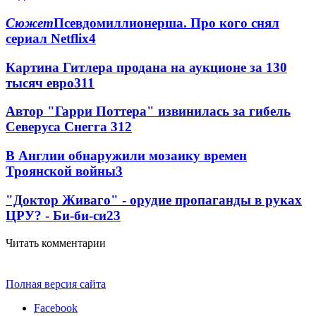
Сюжет
Псевдомиллионерша. Про кого снял
сериал Netflix
4
Картина Гитлера продана на аукционе за 130
тысяч евро
3
11
Автор "Гарри Поттера" извинилась за гибель
Северуса Снегга
3
12
В Англии обнаружили мозаику времен
Троянской войны
3
"Доктор Живаго" - орудие пропаганды в руках
ЦРУ? - Би-би-си
2
3
Читать комментарии
Полная версия сайта
Facebook