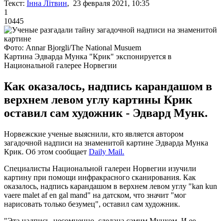
Текст:
Інна Літвин
, 23 февраля 2021, 10:35
1
10445
Фото: Annar Bjorgli/The National Musuem
Картина Эдварда Мунка "Крик" экспонируется в
Национальной галерее Норвегии
Как оказалось, надпись карандашом в
верхнем левом углу картины Крик
оставил сам художник - Эдвард Мунк.
Норвежские ученые выяснили, кто является автором
загадочной надписи на знаменитой картине Эдварда Мунка
Крик. Об этом сообщает
Daily Mail.
Специалисты Национальной галереи Норвегии изучили
картину при помощи инфракрасного сканирования. Как
оказалось, надпись карандашом в верхнем левом углу "kan kun
vaere malet af en gal mand" на датском, что значит "мог
нарисовать только безумец", оставил сам художник.
"Эта надпись, несомненно, сделана самим Мунком. И ее