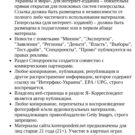
Украины и мира», для интернет-изданий – обязательна
прямая открытая для поисковых систем гиперссылка.
Ссылка должна быть размещена в независимости от
полного либо частичного использования материалов.
Гиперссылка (для интернет- изданий) – должна быть
размещена в подзаголовке или в первом абзаце
материала.
Новости с пометками "Мнение", "Экспертиза",
"Заявление", "Регионы", "Деньги", "Власть", "Выборы",
"Тест-драйв", "Спецпроекты", "Промо" публикуются на
правах рекламы.
Раздел Спецпроекты создается совместно с
коммерческими партнерами.
Любое копирование, публикация, републикация и
другое распространение информации, которое содержит
ссылку на "Интерфакс-Украина", EPA / UPG, строго
воспрещается.
Владелец веб-страницы в разделе Я- Корреспондент
является автор публикации.
Любое копирование, перепечатка и воспроизведение
фотографий и/или аудиовизуальных материалов,
принадлежащих правообладателю Getty Images, строго
запрещено.
Материалы сайта korrespondent.net предназначены для
лиц старше 21 года (21+). Участие в азартных играх