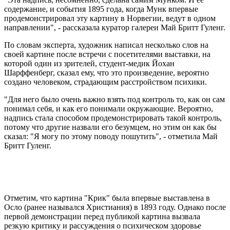
содержание, и события 1895 года, когда Мунк впервые
продемонстрировал эту картину в Норвегии, ведут в одном
направлении", - рассказала куратор галереи Май Бритт Гуленг.
По словам эксперта, художник написал несколько слов на
своей картине после встречи с посетителями выставки, на
которой один из зрителей, студент-медик Йохан
Шарффенберг, сказал ему, что это произведение, вероятно
создано человеком, страдающим расстройством психики.
"Для него было очень важно взять под контроль то, как он сам
понимал себя, и как его понимали окружающие. Вероятно,
надпись стала способом продемонстрировать такой контроль,
потому что другие назвали его безумцем, но этим он как бы
сказал: "Я могу по этому поводу пошутить", - отметила Май
Бритт Гуленг.
Отметим, что картина "Крик" была впервые выставлена в
Осло (ранее назывался Христиания) в 1893 году. Однако после
первой демонстрации перед публикой картина вызвала
резкую критику и рассуждения о психическом здоровье