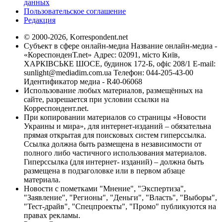
данных
Пользовательское соглашение
Редакция
© 2000-2026, Korrespondent.net
Субъект в сфере онлайн-медиа Название онлайн-медиа -
«КореспонденТ.net» Адрес: 02091, місто Київ,
ХАРКІВСЬКЕ ШОСЕ, будинок 172-Б, офіс 208/1 E-mail:
sunlight@mediadim.com.ua
Телефон: 044-205-43-00
Идентификатор медиа - R40-06068
Использование любых материалов, размещённых на
сайте, разрешается при условии ссылки на
Корреспондент.net.
При копировании материалов со страницы «Новости
Украины и мира», для интернет-изданий – обязательна
прямая открытая для поисковых систем гиперссылка.
Ссылка должна быть размещена в независимости от
полного либо частичного использования материалов.
Гиперссылка (для интернет- изданий) – должна быть
размещена в подзаголовке или в первом абзаце
материала.
Новости с пометками "Мнение", "Экспертиза",
"Заявление", "Регионы", "Деньги", "Власть", "Выборы",
"Тест-драйв", "Спецпроекты", "Промо" публикуются на
правах рекламы.