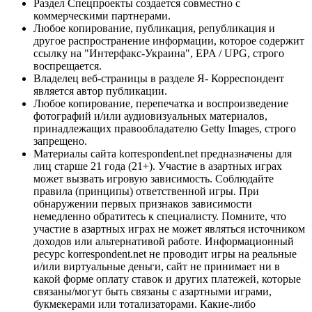
Раздел Спецпроекты создается совместно с
коммерческими партнерами.
Любое копирование, публикация, републикация и
другое распространение информации, которое содержит
ссылку на "Интерфакс-Украина", EPA / UPG, строго
воспрещается.
Владелец веб-страницы в разделе Я- Корреспондент
является автор публикации.
Любое копирование, перепечатка и воспроизведение
фотографий и/или аудиовизуальных материалов,
принадлежащих правообладателю Getty Images, строго
запрещено.
Материалы сайта korrespondent.net предназначены для
лиц старше 21 года (21+). Участие в азартных играх
может вызвать игровую зависимость. Соблюдайте
правила (принципы) ответственной игры. При
обнаружении первых признаков зависимости
немедленно обратитесь к специалисту. Помните, что
участие в азартных играх не может являться источником
доходов или альтернативой работе. Информационный
ресурс korrespondent.net не проводит игры на реальные
и/или виртуальные деньги, сайт не принимает ни в
какой форме оплату ставок и других платежей, которые
связаны/могут быть связаны с азартными играми,
букмекерами или тотализаторами. Какие-либо