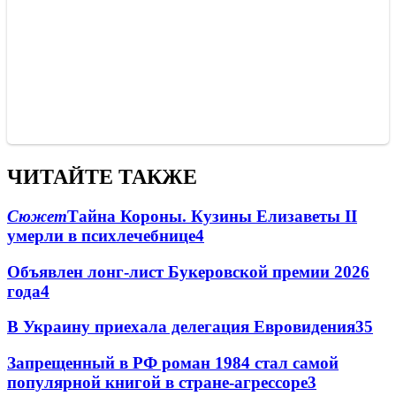
ЧИТАЙТЕ ТАКЖЕ
Сюжет
Тайна Короны. Кузины Елизаветы II
умерли в психлечебнице
4
Объявлен лонг-лист Букеровской премии 2026
года
4
В Украину приехала делегация Евровидения
3
5
Запрещенный в РФ роман 1984 стал самой
популярной книгой в стране-агрессоре
3