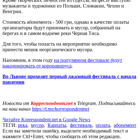
Кроме творческих личностей из Одессы, на фесте выступят
музыканты и художники из Польши, Словакии, Чехии и
Венгрии.
Стоимость абонемента - 500 грн, однако в качестве оплаты
организаторы будут принимать и мусор, собранный на
берегах и в самом водоеме реки Черная Тиса.
Для того, чтобы попасть на мероприятие необходимо
принести мешок неорганического мусора.
Напомним, в этом году
на популярном фестивале будут
вакцинировать от коронавируса
.
Во Львове проходит первый джазовый фестиваль с начала
пандемии
Новости от
Корреспондент.net
в Telegram. Подписывайтесь
на наш канал
https://t.me/korrespondentnet
Читайте Korrespondent.net в Google News
ТЕГИ:
река
,
мусор
,
Карпаты
,
фестиваль
,
оплата
,
абонемент
Если вы заметили ошибку, выделите необходимый текст и
нажмите Ctrl+Enter, чтобы сообщить об этом редакции.