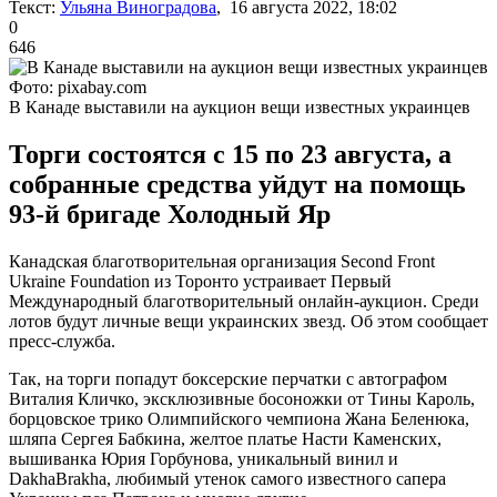
Текст:
Ульяна Виноградова
, 16 августа 2022, 18:02
0
646
Фото: pixabay.com
В Канаде выставили на аукцион вещи известных украинцев
Торги состоятся с 15 по 23 августа, а
собранные средства уйдут на помощь
93-й бригаде Холодный Яр
Канадская благотворительная организация Second Front
Ukraine Foundation из Торонто устраивает Первый
Международный благотворительный онлайн-аукцион. Среди
лотов будут личные вещи украинских звезд. Об этом сообщает
пресс-служба.
Так, на торги попадут боксерские перчатки с автографом
Виталия Кличко, эксклюзивные босоножки от Тины Кароль,
борцовское трико Олимпийского чемпиона Жана Беленюка,
шляпа Сергея Бабкина, желтое платье Насти Каменских,
вышиванка Юрия Горбунова, уникальный винил и
DakhaBrakha, любимый утенок самого известного сапера