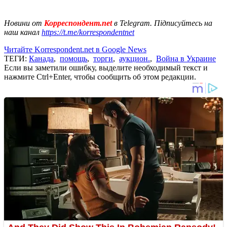
Новини от
Корреспондент.net
в Telegram. Підписуйтесь на
наш канал
https://t.me/korrespondentnet
Читайте Korrespondent.net в Google News
ТЕГИ:
Канада
,
помощь
,
торги
,
аукцион.
,
Война в Украине
Если вы заметили ошибку, выделите необходимый текст и
нажмите Ctrl+Enter, чтобы сообщить об этом редакции.