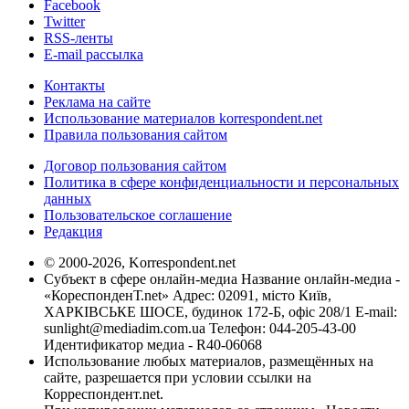
Facebook
Twitter
RSS-ленты
E-mail рассылка
Контакты
Реклама на сайте
Использование материалов korrespondent.net
Правила пользования сайтом
Договор пользования сайтом
Политика в сфере конфиденциальности и персональных
данных
Пользовательское соглашение
Редакция
© 2000-2026, Korrespondent.net
Субъект в сфере онлайн-медиа Название онлайн-медиа -
«КореспонденТ.net» Адрес: 02091, місто Київ,
ХАРКІВСЬКЕ ШОСЕ, будинок 172-Б, офіс 208/1 E-mail:
sunlight@mediadim.com.ua
Телефон: 044-205-43-00
Идентификатор медиа - R40-06068
Использование любых материалов, размещённых на
сайте, разрешается при условии ссылки на
Корреспондент.net.