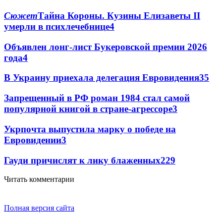
Сюжет
Тайна Короны. Кузины Елизаветы II
умерли в психлечебнице
4
Объявлен лонг-лист Букеровской премии 2026
года
4
В Украину приехала делегация Евровидения
3
5
Запрещенный в РФ роман 1984 стал самой
популярной книгой в стране-агрессоре
3
Укрпочта выпустила марку о победе на
Евровидении
3
Гауди причислят к лику блаженных
2
29
Читать комментарии
Полная версия сайта