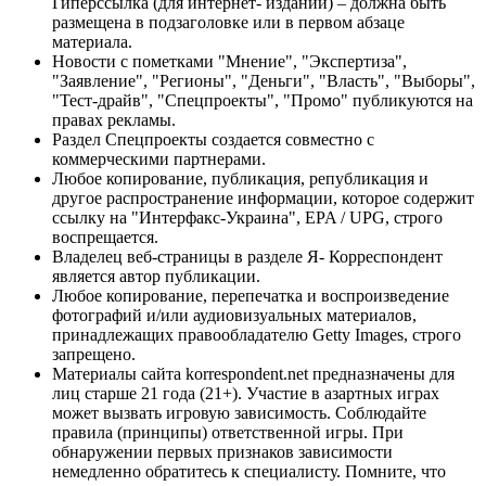
Гиперссылка (для интернет- изданий) – должна быть
размещена в подзаголовке или в первом абзаце
материала.
Новости с пометками "Мнение", "Экспертиза",
"Заявление", "Регионы", "Деньги", "Власть", "Выборы",
"Тест-драйв", "Спецпроекты", "Промо" публикуются на
правах рекламы.
Раздел Спецпроекты создается совместно с
коммерческими партнерами.
Любое копирование, публикация, републикация и
другое распространение информации, которое содержит
ссылку на "Интерфакс-Украина", EPA / UPG, строго
воспрещается.
Владелец веб-страницы в разделе Я- Корреспондент
является автор публикации.
Любое копирование, перепечатка и воспроизведение
фотографий и/или аудиовизуальных материалов,
принадлежащих правообладателю Getty Images, строго
запрещено.
Материалы сайта korrespondent.net предназначены для
лиц старше 21 года (21+). Участие в азартных играх
может вызвать игровую зависимость. Соблюдайте
правила (принципы) ответственной игры. При
обнаружении первых признаков зависимости
немедленно обратитесь к специалисту. Помните, что