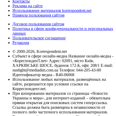
Контакты
Реклама на сайте
Использование материалов korrespondent.net
Правила пользования сайтом
Договор пользования сайтом
Политика в сфере конфиденциальности и персональных
данных
Пользовательское соглашение
Редакция
© 2000-2026, Korrespondent.net
Субъект в сфере онлайн-медиа Название онлайн-медиа -
«КореспонденТ.net» Адрес: 02091, місто Київ,
ХАРКІВСЬКЕ ШОСЕ, будинок 172-Б, офіс 208/1 E-mail:
sunlight@mediadim.com.ua
Телефон: 044-205-43-00
Идентификатор медиа - R40-06068
Использование любых материалов, размещённых на
сайте, разрешается при условии ссылки на
Корреспондент.net.
При копировании материалов со страницы «Новости
Украины и мира», для интернет-изданий – обязательна
прямая открытая для поисковых систем гиперссылка.
Ссылка должна быть размещена в независимости от
полного либо частичного использования материалов.