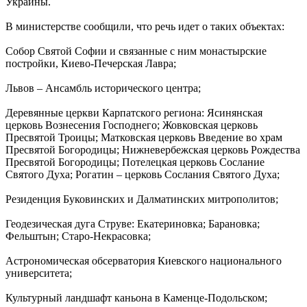
Украины.
В министерстве сообщили, что речь идет о таких объектах:
Собор Святой Софии и связанные с ним монастырские
постройки, Киево-Печерская Лавра;
Львов – Ансамбль исторического центра;
Деревянные церкви Карпатского региона: Ясинянская
церковь Вознесения Господнего; Жовковская церковь
Пресвятой Троицы; Матковская церковь Введение во храм
Пресвятой Богородицы; Нижневербежская церковь Рождества
Пресвятой Богородицы; Потелецкая церковь Сослание
Святого Духа; Рогатин – церковь Сослания Святого Духа;
Резиденция Буковинских и Далматинских митрополитов;
Геодезическая дуга Струве: Екатериновка; Барановка;
Фельштын; Старо-Некрасовка;
Астрономическая обсерватория Киевского национального
университета;
Культурный ландшафт каньона в Каменце-Подольском;