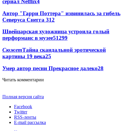
сериал Netflix
4
Автор "Гарри Поттера" извинилась за гибель
Северуса Снегга
3
12
Швейцарская художница устроила голый
перформанс в музее
51
2
99
Сюжет
Тайна скандальной эротической
картины 19 века
2
5
Умер автор песни Прекрасное далеко
2
8
Читать комментарии
Полная версия сайта
Facebook
Twitter
RSS-ленты
E-mail рассылка