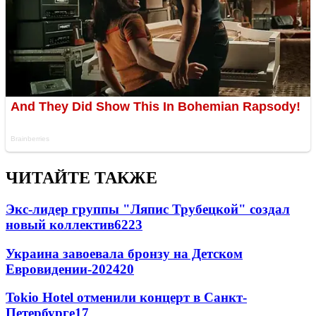
ЧИТАЙТЕ ТАКЖЕ
Экс-лидер группы "Ляпис Трубецкой" создал
новый коллектив
62
23
Украина завоевала бронзу на Детском
Евровидении-2024
20
Tokio Hotel отменили концерт в Санкт-
Петербурге
17