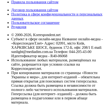
Правила пользования сайтом
Договор пользования сайтом
Политика в сфере конфиденциальности и персональных
данных
Пользовательское соглашение
Редакция
© 2000-2026, Korrespondent.net
Субъект в сфере онлайн-медиа Название онлайн-медиа -
«КореспонденТ.net» Адрес: 02091, місто Київ,
ХАРКІВСЬКЕ ШОСЕ, будинок 172-Б, офіс 208/1 E-mail:
sunlight@mediadim.com.ua
Телефон: 044-205-43-00
Идентификатор медиа - R40-06068
Использование любых материалов, размещённых на
сайте, разрешается при условии ссылки на
Корреспондент.net.
При копировании материалов со страницы «Новости
Украины и мира», для интернет-изданий – обязательна
прямая открытая для поисковых систем гиперссылка.
Ссылка должна быть размещена в независимости от
полного либо частичного использования материалов.
Гиперссылка (для интернет- изданий) – должна быть
размещена в подзаголовке или в первом абзаце
материала.