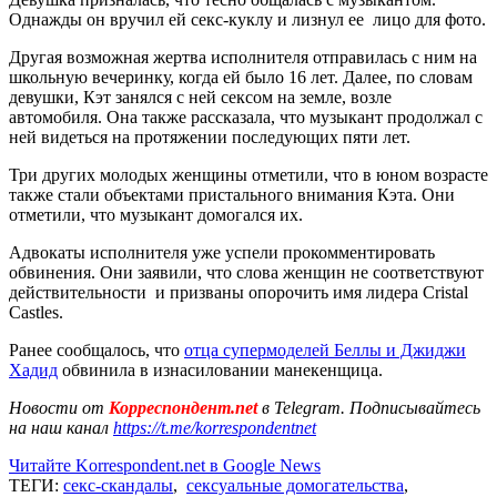
Однажды он вручил ей секс-куклу и лизнул ее лицо для фото.
Другая возможная жертва исполнителя отправилась с ним на
школьную вечеринку, когда ей было 16 лет. Далее, по словам
девушки, Кэт занялся с ней сексом на земле, возле
автомобиля. Она также рассказала, что музыкант продолжал с
ней видеться на протяжении последующих пяти лет.
Три других молодых женщины отметили, что в юном возрасте
также стали объектами пристального внимания Кэта. Они
отметили, что музыкант домогался их.
Адвокаты исполнителя уже успели прокомментировать
обвинения. Они заявили, что слова женщин не соответствуют
действительности и призваны опорочить имя лидера Cristal
Castles.
Ранее сообщалось, что
отца супермоделей Беллы и Джиджи
Хадид
обвинила в изнасиловании манекенщица.
Новости от
Корреспондент.net
в Telegram. Подписывайтесь
на наш канал
https://t.me/korrespondentnet
Читайте Korrespondent.net в Google News
ТЕГИ:
секс-скандалы
,
сексуальные домогательства
,