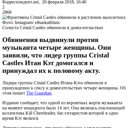
Корреспондент.net, 20 февраля 2018, 16:40
2
2868
Фото: Instagram/ ethankathfans
Солиста Cristal Castles обвинили в домогательствах
Обвинения выдвинули против
музыканта четыре женщины. Они
заявили, что лидер группы Cristal
Castles Итан Кэт домогался и
принуждал их к половому акту.
Лидера группы Cristal Castles Итана Кэта обвинили в
принуждении к сексу и домогательствах четыре женщины. Об
этом пишет
The Guardian
.
Издание сообщает, что одной из вероятных жертв музыканта
на момент инцидента было 14 лет. Она являлась поклонницей
коллектива Kill Cheerleader, бас-гитаристом которой в одно
время Кэт являлся.
Девушка призналась, что тесно общалась с музыкантом.