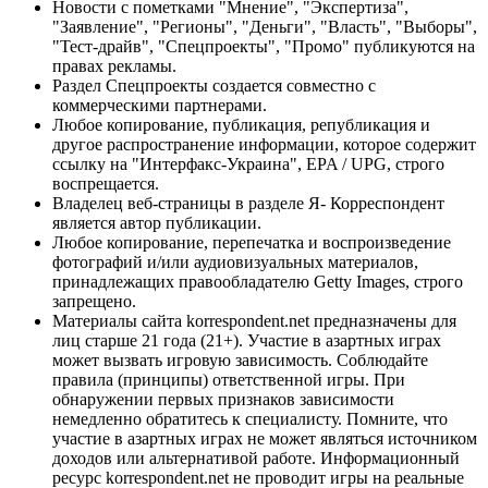
Новости с пометками "Мнение", "Экспертиза",
"Заявление", "Регионы", "Деньги", "Власть", "Выборы",
"Тест-драйв", "Спецпроекты", "Промо" публикуются на
правах рекламы.
Раздел Спецпроекты создается совместно с
коммерческими партнерами.
Любое копирование, публикация, републикация и
другое распространение информации, которое содержит
ссылку на "Интерфакс-Украина", EPA / UPG, строго
воспрещается.
Владелец веб-страницы в разделе Я- Корреспондент
является автор публикации.
Любое копирование, перепечатка и воспроизведение
фотографий и/или аудиовизуальных материалов,
принадлежащих правообладателю Getty Images, строго
запрещено.
Материалы сайта korrespondent.net предназначены для
лиц старше 21 года (21+). Участие в азартных играх
может вызвать игровую зависимость. Соблюдайте
правила (принципы) ответственной игры. При
обнаружении первых признаков зависимости
немедленно обратитесь к специалисту. Помните, что
участие в азартных играх не может являться источником
доходов или альтернативой работе. Информационный
ресурс korrespondent.net не проводит игры на реальные