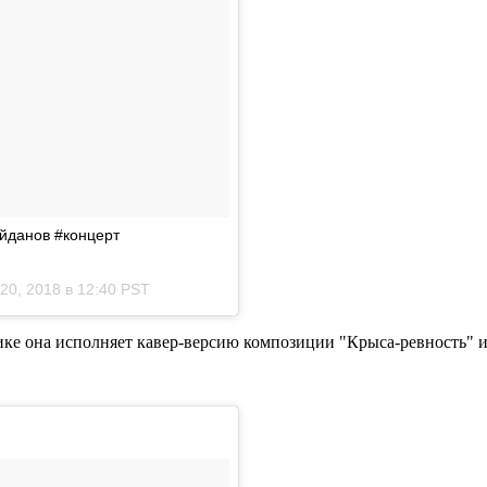
айданов #концерт
20, 2018 в 12:40 PST
ике она исполняет кавер-версию композиции "Крыса-ревность" и