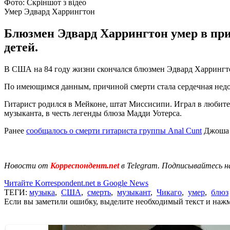
Фото: Скріншот з відео
Умер Эдвард Харрингтон
Блюзмен Эдвард Харрингтон умер в приг
детей.
В США на 84 году жизни скончался блюзмен Эдвард Харрингто
По имеющимся данным, причиной смерти стала сердечная недос
Гитарист родился в Мейконе, штат Миссисипи. Играл в любите
музыканта, в честь легенды блюза Мадди Уотерса.
Ранее
сообщалось о смерти гитариста группы Anal Cunt
Джоша 
Новости от
Корреспондент.net
в Telegram. Подписывайтесь н
Читайте Korrespondent.net в Google News
ТЕГИ:
музыка
,
США
,
смерть
,
музыкант
,
Чикаго
,
умер
,
блюз
Если вы заметили ошибку, выделите необходимый текст и нажми