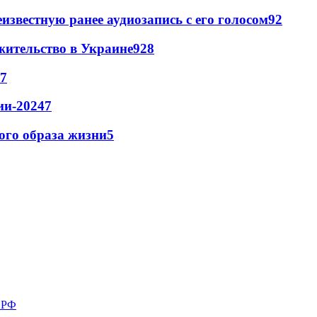
известную ранее аудиозапись с его голосом
9
2
жительство в Украине
9
28
7
ии-2024
7
кого образа жизни
5
в РФ