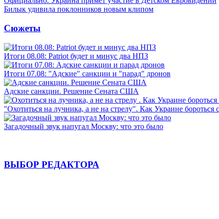
Официально. Украина примет участие в Детском Евровидении
Билык удивила поклонников новым клипом
Сюжеты
Итоги 08.08: Patriot будет и минус два НПЗ
Итоги 07.08: "Адские" санкции и "парад" дронов
Адские санкции. Решение Сената США
"Охотиться на лучника, а не на стрелу". Как Украине бороться 
Загадочный звук напугал Москву: что это было
ВЫБОР РЕДАКТОРА