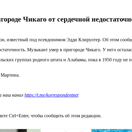
ороде Чикаго от сердечной недостаточно
н, известный под псевдонимом Эдди Клируотер. Об этом сообщи
таточность. Музыкант умер в пригороде Чикаго. У него осталас
льских группах родного штата и Алабамы, пока в 1950 году не 
Мартина.
а наш канал
https://t.me/korrespondentnet
те Ctrl+Enter, чтобы сообщить об этом редакции.