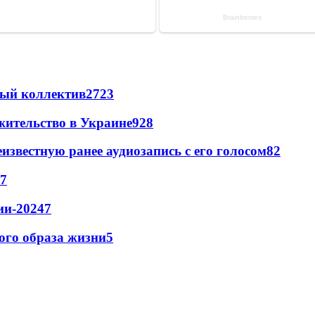
вый коллектив
27
23
жительство в Украине
9
28
известную ранее аудиозапись с его голосом
8
2
7
ии-2024
7
кого образа жизни
5