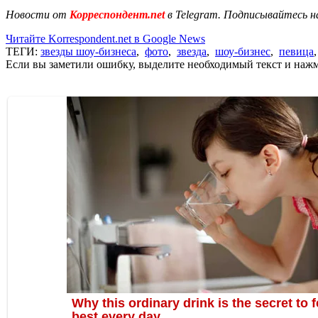
Новости от
Корреспондент.net
в Telegram. Подписывайтесь н
Читайте Korrespondent.net в Google News
ТЕГИ:
звезды шоу-бизнеса
,
фото
,
звезда
,
шоу-бизнес
,
певица
Если вы заметили ошибку, выделите необходимый текст и нажми