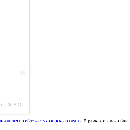
 в 4:36 PDT
появился на обложке украинского глянца
В рамках съемок обще