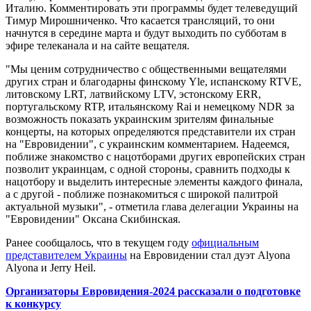
Италию. Комментировать эти программы будет телеведущий
Тимур Мирошниченко. Что касается трансляций, то они
начнутся в середине марта и будут выходить по субботам в
эфире телеканала и на сайте вещателя.
"Мы ценим сотрудничество с общественными вещателями
других стран и благодарны финскому Yle, испанскому RTVE,
литовскому LRT, латвийскому LTV, эстонскому ERR,
португальскому RTP, итальянскому Rai и немецкому NDR за
возможность показать украинским зрителям финальные
концерты, на которых определяются представители их стран
на "Евровидении", с украинским комментарием. Надеемся,
поближе знакомство с нацотборами других европейских стран
позволит украинцам, с одной стороны, сравнить подходы к
нацотбору и выделить интересные элементы каждого финала,
а с другой - поближе познакомиться с широкой палитрой
актуальной музыки", - отметила глава делегации Украины на
"Евровидении" Оксана Скибинская.
Ранее сообщалось, что в текущем году
официальным
представителем Украины
на Евровидении стал дуэт Alyona
Alyona и Jerry Heil.
Организаторы Евровидения-2024 рассказали о подготовке
к конкурсу