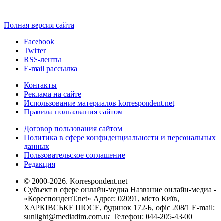
Полная версия сайта
Facebook
Twitter
RSS-ленты
E-mail рассылка
Контакты
Реклама на сайте
Использование материалов korrespondent.net
Правила пользования сайтом
Договор пользования сайтом
Политика в сфере конфиденциальности и персональных
данных
Пользовательское соглашение
Редакция
© 2000-2026, Korrespondent.net
Субъект в сфере онлайн-медиа Название онлайн-медиа -
«КореспонденТ.net» Адрес: 02091, місто Київ,
ХАРКІВСЬКЕ ШОСЕ, будинок 172-Б, офіс 208/1 E-mail:
sunlight@mediadim.com.ua
Телефон: 044-205-43-00