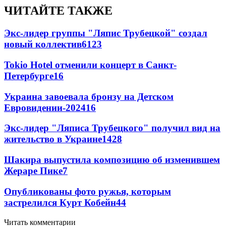
ЧИТАЙТЕ ТАКЖЕ
Экс-лидер группы "Ляпис Трубецкой" создал
новый коллектив
61
23
Tokio Hotel отменили концерт в Санкт-
Петербурге
16
Украина завоевала бронзу на Детском
Евровидении-2024
16
Экс-лидер "Ляписа Трубецкого" получил вид на
жительство в Украине
14
28
Шакира выпустила композицию об изменившем
Жераре Пике
7
Опубликованы фото ружья, которым
застрелился Курт Кобейн
4
4
Читать комментарии