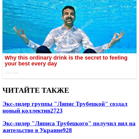
ЧИТАЙТЕ ТАКЖЕ
Экс-лидер группы "Ляпис Трубецкой" создал
новый коллектив
27
23
Экс-лидер "Ляписа Трубецкого" получил вид на
жительство в Украине
9
28