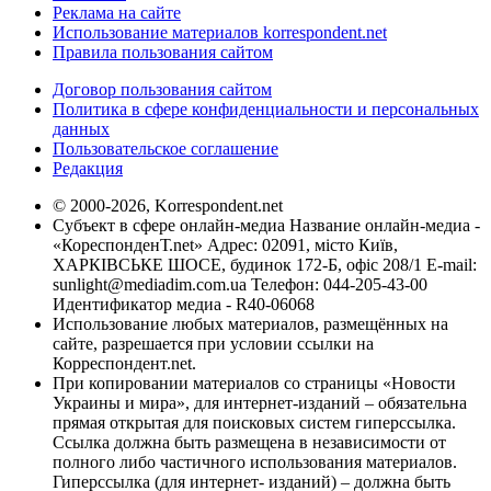
Реклама на сайте
Использование материалов korrespondent.net
Правила пользования сайтом
Договор пользования сайтом
Политика в сфере конфиденциальности и персональных
данных
Пользовательское соглашение
Редакция
© 2000-2026, Korrespondent.net
Субъект в сфере онлайн-медиа Название онлайн-медиа -
«КореспонденТ.net» Адрес: 02091, місто Київ,
ХАРКІВСЬКЕ ШОСЕ, будинок 172-Б, офіс 208/1 E-mail:
sunlight@mediadim.com.ua
Телефон: 044-205-43-00
Идентификатор медиа - R40-06068
Использование любых материалов, размещённых на
сайте, разрешается при условии ссылки на
Корреспондент.net.
При копировании материалов со страницы «Новости
Украины и мира», для интернет-изданий – обязательна
прямая открытая для поисковых систем гиперссылка.
Ссылка должна быть размещена в независимости от
полного либо частичного использования материалов.
Гиперссылка (для интернет- изданий) – должна быть