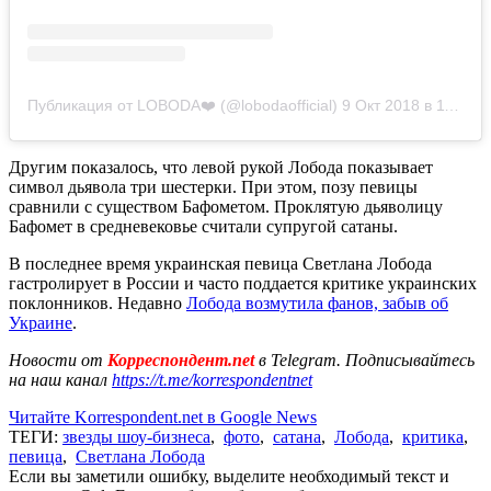
Публикация от LOBODA❤️ (@lobodaofficial)
9 Окт 2018 в 11:00 PDT
Другим показалось, что левой рукой Лобода показывает
символ дьявола три шестерки. При этом, позу певицы
сравнили с существом Бафометом. Проклятую дьяволицу
Бафомет в средневековье считали супругой сатаны.
В последнее время украинская певица Светлана Лобода
гастролирует в России и часто поддается критике украинских
поклонников. Недавно
Лобода возмутила фанов, забыв об
Украине
.
Новости от
Корреспондент.net
в Telegram. Подписывайтесь
на наш канал
https://t.me/korrespondentnet
Читайте Korrespondent.net в Google News
ТЕГИ:
звезды шоу-бизнеса
,
фото
,
сатана
,
Лобода
,
критика
,
певица
,
Светлана Лобода
Если вы заметили ошибку, выделите необходимый текст и