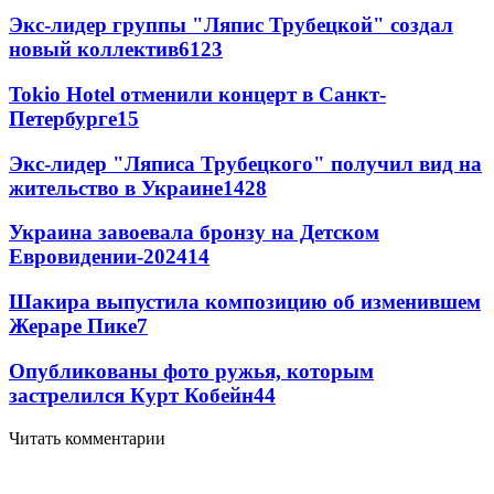
Экс-лидер группы "Ляпис Трубецкой" создал
новый коллектив
61
23
Tokio Hotel отменили концерт в Санкт-
Петербурге
15
Экс-лидер "Ляписа Трубецкого" получил вид на
жительство в Украине
14
28
Украина завоевала бронзу на Детском
Евровидении-2024
14
Шакира выпустила композицию об изменившем
Жераре Пике
7
Опубликованы фото ружья, которым
застрелился Курт Кобейн
4
4
Читать комментарии