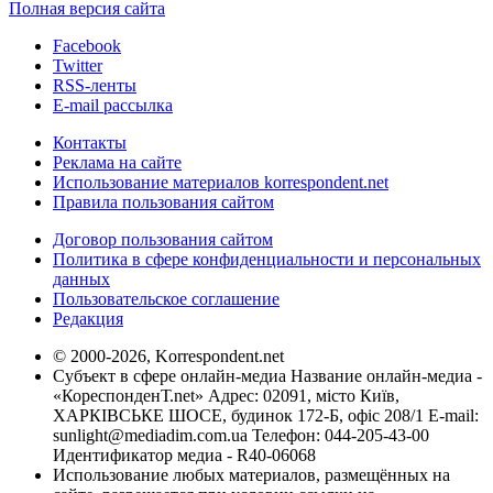
Полная версия сайта
Facebook
Twitter
RSS-ленты
E-mail рассылка
Контакты
Реклама на сайте
Использование материалов korrespondent.net
Правила пользования сайтом
Договор пользования сайтом
Политика в сфере конфиденциальности и персональных
данных
Пользовательское соглашение
Редакция
© 2000-2026, Korrespondent.net
Субъект в сфере онлайн-медиа Название онлайн-медиа -
«КореспонденТ.net» Адрес: 02091, місто Київ,
ХАРКІВСЬКЕ ШОСЕ, будинок 172-Б, офіс 208/1 E-mail:
sunlight@mediadim.com.ua
Телефон: 044-205-43-00
Идентификатор медиа - R40-06068
Использование любых материалов, размещённых на