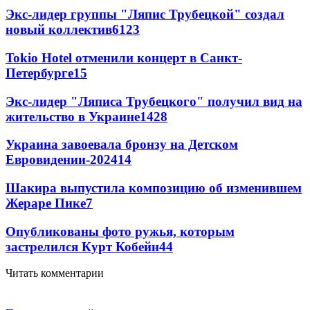
Экс-лидер группы "Ляпис Трубецкой" создал
новый коллектив
61
23
Tokio Hotel отменили концерт в Санкт-
Петербурге
15
Экс-лидер "Ляписа Трубецкого" получил вид на
жительство в Украине
14
28
Украина завоевала бронзу на Детском
Евровидении-2024
14
Шакира выпустила композицию об изменившем
Жераре Пике
7
Опубликованы фото ружья, которым
застрелился Курт Кобейн
4
4
Читать комментарии