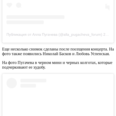
Публикация от Алла Пугачева (@alla_pugacheva_forum)
20 Янв 2019 в 8:53 PST
Еще несколько снимок сделаны после посещения концерта. На
фото также появились Николай Басков и Любовь Успенская.
На фото Пугачева в черном мини и черных колготах, которые
подчеркивают ее худобу.