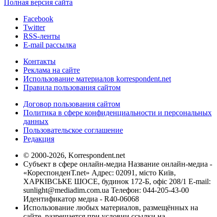
Полная версия сайта
Facebook
Twitter
RSS-ленты
E-mail рассылка
Контакты
Реклама на сайте
Использование материалов korrespondent.net
Правила пользования сайтом
Договор пользования сайтом
Политика в сфере конфиденциальности и персональных
данных
Пользовательское соглашение
Редакция
© 2000-2026, Korrespondent.net
Субъект в сфере онлайн-медиа Название онлайн-медиа -
«КореспонденТ.net» Адрес: 02091, місто Київ,
ХАРКІВСЬКЕ ШОСЕ, будинок 172-Б, офіс 208/1 E-mail:
sunlight@mediadim.com.ua
Телефон: 044-205-43-00
Идентификатор медиа - R40-06068
Использование любых материалов, размещённых на
сайте, разрешается при условии ссылки на