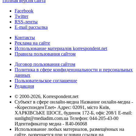
Полная версия сайта
Facebook
Twitter
RSS-ленты
E-mail рассылка
Контакты
Реклама на сайте
Использование материалов korrespondent.net
Правила пользования сайтом
Договор пользования сайтом
Политика в сфере конфиденциальности и персональных
данных
Пользовательское соглашение
Редакция
© 2000-2026, Korrespondent.net
Субъект в сфере онлайн-медиа Название онлайн-медиа -
«КореспонденТ.net» Адрес: 02091, місто Київ,
ХАРКІВСЬКЕ ШОСЕ, будинок 172-Б, офіс 208/1 E-mail:
sunlight@mediadim.com.ua
Телефон: 044-205-43-00
Идентификатор медиа - R40-06068
Использование любых материалов, размещённых на
сайте, разрешается при условии ссылки на