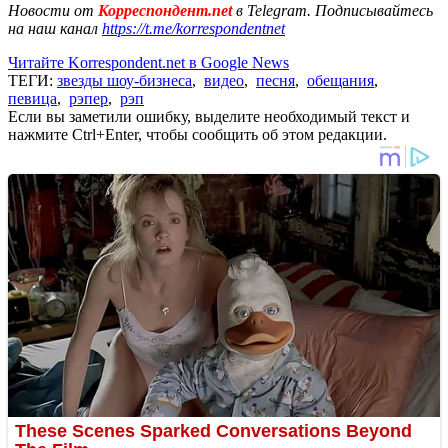
Новости от
Корреспондент.net
в Telegram. Подписывайтесь
на наш канал
https://t.me/korrespondentnet
Читайте Korrespondent.net в Google News
ТЕГИ:
звезды шоу-бизнеса
,
видео
,
песня
,
обещания
,
певица
,
рэпер
,
рэп
Если вы заметили ошибку, выделите необходимый текст и
нажмите Ctrl+Enter, чтобы сообщить об этом редакции.