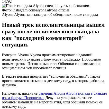
14792
Фото: instagram.com/alyona.alyona.official
Alyona Alyona зачитала рэп об обещаниях после скандала
Новый трек исполнительницы вышел
сразу после политического скандала
как "последний комментарий"
ситуации.
Рэперша Alyona Alyona прокомментировала недавний
политический скандал с форумом в поддержку Порошенко
новым треком. Песня называется Обіцянки и появилась на
официальном YouTube-канале певицы.
В тексте певица предлагает "вспомнить обещания". Также
прослеживается отсылка к детскому саду, в котором работала
девушка.
Напомним, накануне
рэперша Alyona Alyona попала в скандал
из-за форума Порошенко
. Девушка утверждает, что ее
обманом заманили на мероприятия, хотя обещали помочь ее
детскому саду.