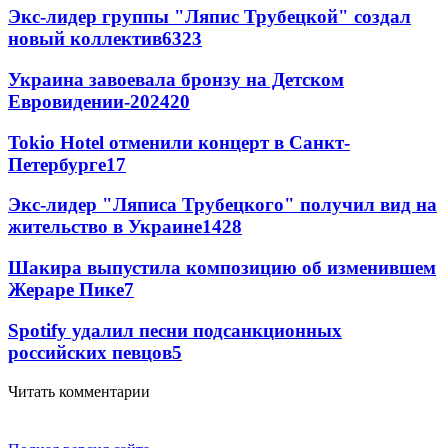
Экс-лидер группы "Ляпис Трубецкой" создал
новый коллектив
63
23
Украина завоевала бронзу на Детском
Евровидении-2024
20
Tokio Hotel отменили концерт в Санкт-
Петербурге
17
Экс-лидер "Ляписа Трубецкого" получил вид на
жительство в Украине
14
28
Шакира выпустила композицию об изменившем
Жераре Пике
7
Spotify удалил песни подсанкционных
российских певцов
5
Читать комментарии