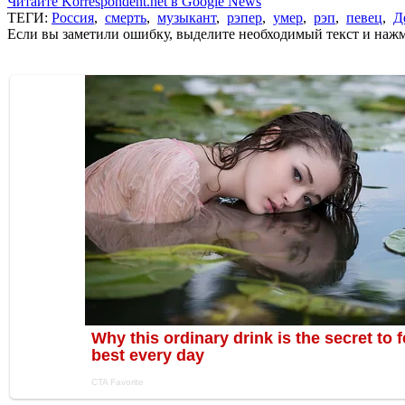
Читайте Korrespondent.net в Google News
ТЕГИ:
Россия
,
смерть
,
музыкант
,
рэпер
,
умер
,
рэп
,
певец
,
Д
Если вы заметили ошибку, выделите необходимый текст и нажми