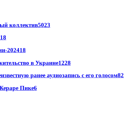
вый коллектив
50
23
18
ии-2024
18
жительство в Украине
12
28
известную ранее аудиозапись с его голосом
8
2
Жераре Пике
6