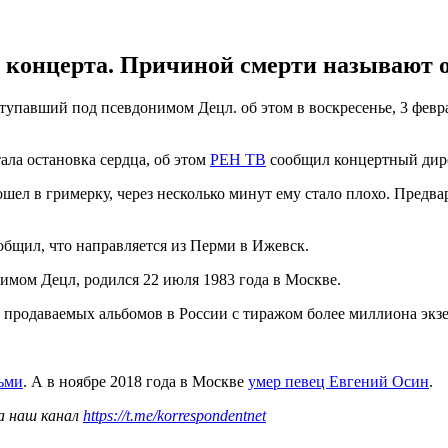
е концерта. Причиной смерти называют о
тупавший под псевдонимом Децл. об этом в воскресенье, 3 февр
ла остановка сердца, об этом
РЕН ТВ
сообщил концертный дире
ел в гримерку, через несколько минут ему стало плохо. Предва
ообщил, что направляется из Перми в Ижевск.
мом Децл, родился 22 июля 1983 года в Москве.
 продаваемых альбомов в России с тиражом более миллиона экз
льми
. А в ноябре 2018 года в Москве
умер певец Евгений Осин
.
а наш канал
https://t.me/korrespondentnet