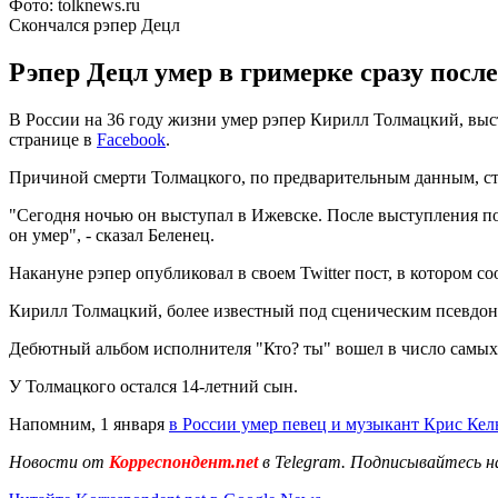
Фото: tolknews.ru
Скончался рэпер Децл
Рэпер Децл умер в гримерке сразу посл
В России на 36 году жизни умер рэпер Кирилл Толмацкий, выс
странице в
Facebook
.
Причиной смерти Толмацкого, по предварительным данным, ста
"Сегодня ночью он выступал в Ижевске. После выступления пош
он умер", - сказал Беленец.
Накануне рэпер опубликовал в своем Twitter пост, в котором с
Кирилл Толмацкий, более известный под сценическим псевдони
Дебютный альбом исполнителя "Кто? ты" вошел в число самых
У Толмацкого остался 14-летний сын.
Напомним, 1 января
в России умер певец и музыкант Крис Ке
Новости от
Корреспондент.net
в Telegram. Подписывайтесь н