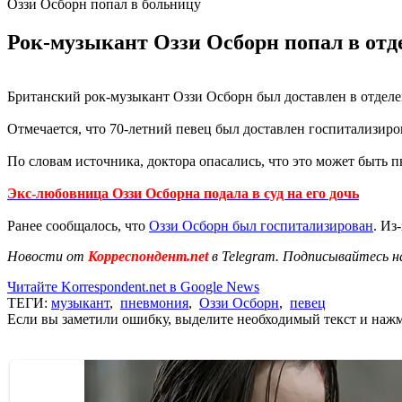
Оззи Осборн попал в больницу
Рок-музыкант Оззи Осборн попал в отде
Британский рок-музыкант Оззи Осборн был доставлен в отдел
Отмечается, что 70-летний певец был доставлен госпитализиров
По словам источника, доктора опасались, что это может быть п
Экс-любовница Оззи Осборна подала в суд на его дочь
Ранее сообщалось, что
Оззи Осборн был госпитализирован
. Из
Новости от
Корреспондент.net
в Telegram. Подписывайтесь н
Читайте Korrespondent.net в Google News
ТЕГИ:
музыкант
,
пневмония
,
Оззи Осборн
,
певец
Если вы заметили ошибку, выделите необходимый текст и нажми