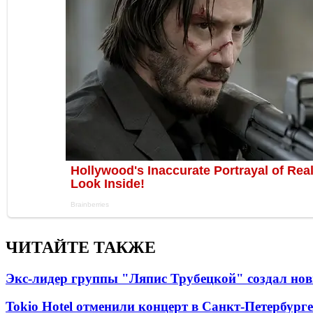
ЧИТАЙТЕ ТАКЖЕ
Экс-лидер группы "Ляпис Трубецкой" создал но
Tokio Hotel отменили концерт в Санкт-Петербурге