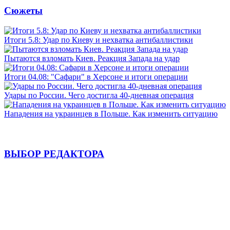
Сюжеты
Итоги 5.8: Удар по Киеву и нехватка антибаллистики
Пытаются взломать Киев. Реакция Запада на удар
Итоги 04.08: "Сафари" в Херсоне и итоги операции
Удары по России. Чего достигла 40-дневная операция
Нападения на украинцев в Польше. Как изменить ситуацию
ВЫБОР РЕДАКТОРА