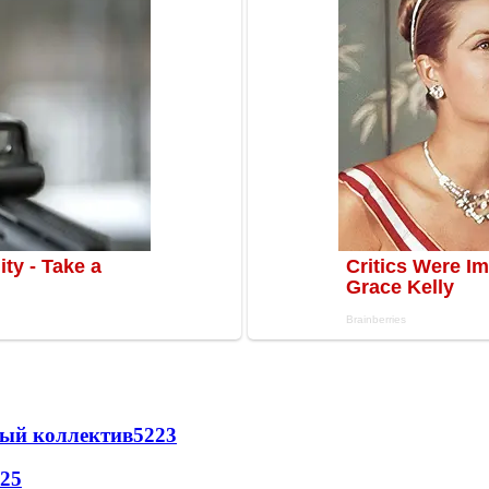
вый коллектив
52
23
25