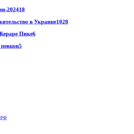
ии-2024
18
жительство в Украине
10
28
Жераре Пике
6
 певцов
5
в РФ