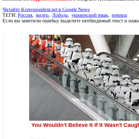
Читайте Korrespondent.net в Google News
ТЕГИ:
Россия
,
видео
,
Лобода
,
украинский язык
,
певица
Если вы заметили ошибку, выделите необходимый текст и нажми