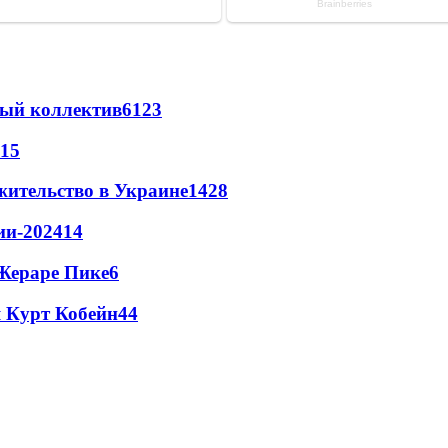
вый коллектив
61
23
15
жительство в Украине
14
28
ии-2024
14
Жераре Пике
6
 Курт Кобейн
4
4