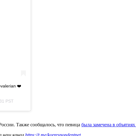
alerian ❤️
:31 PST
России. Также сообщалось, что певица
была замечена в объятия
а наш канал
https://t.me/korrespondentnet