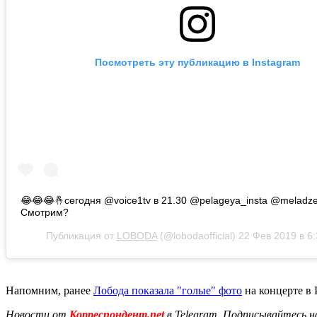
Посмотреть эту публикацию в Instagram
😂😂😂🤞сегодня @voice1tv в 21.30 @pelageya_insta @meladzev
Смотрим?
Публикация от
LOBODA
(@lobodaofficial)
22 Фев 2019 в 6
Напомним, ранее
Лобода показала "голые" фото
на концерте в 
Новости от
Корреспондент.net
в Telegram. Подписывайтесь н