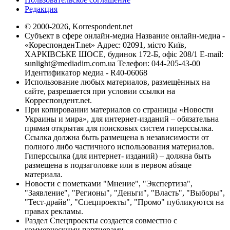
Редакция
© 2000-2026, Korrespondent.net
Субъект в сфере онлайн-медиа Название онлайн-медиа -
«КореспонденТ.net» Адрес: 02091, місто Київ,
ХАРКІВСЬКЕ ШОСЕ, будинок 172-Б, офіс 208/1 E-mail:
sunlight@mediadim.com.ua
Телефон: 044-205-43-00
Идентификатор медиа - R40-06068
Использование любых материалов, размещённых на
сайте, разрешается при условии ссылки на
Корреспондент.net.
При копировании материалов со страницы «Новости
Украины и мира», для интернет-изданий – обязательна
прямая открытая для поисковых систем гиперссылка.
Ссылка должна быть размещена в независимости от
полного либо частичного использования материалов.
Гиперссылка (для интернет- изданий) – должна быть
размещена в подзаголовке или в первом абзаце
материала.
Новости с пометками "Мнение", "Экспертиза",
"Заявление", "Регионы", "Деньги", "Власть", "Выборы",
"Тест-драйв", "Спецпроекты", "Промо" публикуются на
правах рекламы.
Раздел Спецпроекты создается совместно с
коммерческими партнерами.