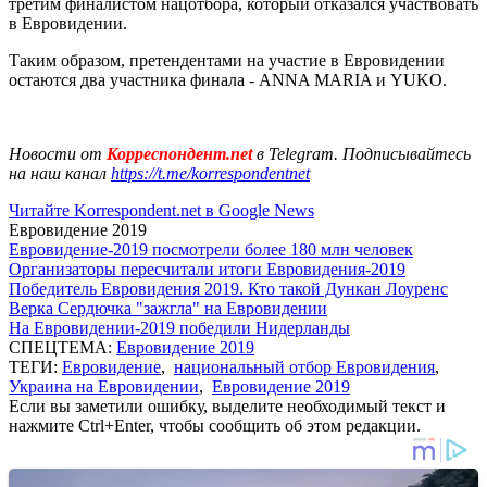
третим финалистом нацотбора, который отказался участвовать
в Евровидении.
Таким образом, претендентами на участие в Евровидении
остаются два участника финала - ANNA MARIA и YUKO.
Новости от
Корреспондент.net
в Telegram. Подписывайтесь
на наш канал
https://t.me/korrespondentnet
Читайте Korrespondent.net в Google News
Евровидение 2019
Евровидение-2019 посмотрели более 180 млн человек
Организаторы пересчитали итоги Евровидения-2019
Победитель Евровидения 2019. Кто такой Дункан Лоуренс
Верка Сердючка "зажгла" на Евровидении
На Евровидении-2019 победили Нидерланды
СПЕЦТЕМА:
Евровидение 2019
ТЕГИ:
Евровидение
,
национальный отбор Евровидения
,
Украина на Евровидении
,
Евровидение 2019
Если вы заметили ошибку, выделите необходимый текст и
нажмите Ctrl+Enter, чтобы сообщить об этом редакции.