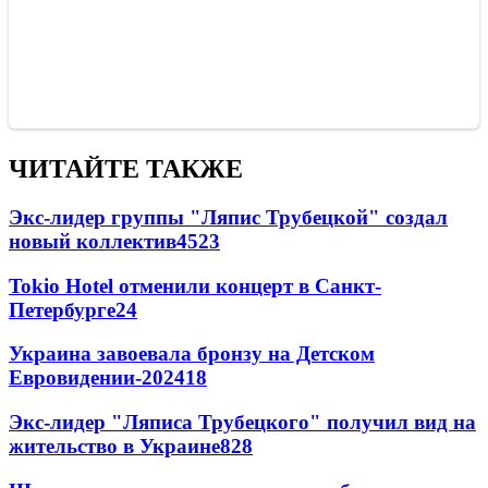
ЧИТАЙТЕ ТАКЖЕ
Экс-лидер группы "Ляпис Трубецкой" создал
новый коллектив
45
23
Tokio Hotel отменили концерт в Санкт-
Петербурге
24
Украина завоевала бронзу на Детском
Евровидении-2024
18
Экс-лидер "Ляписа Трубецкого" получил вид на
жительство в Украине
8
28